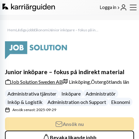
Logga in
Hem
Lediga jobb
Ekonomi
Junior inköpare – fokus på indirekt material
Junior inköpare – fokus på indirekt material
Job Solution Sweden AB
Linköping,
Östergötlands län
Administrativa tjänster
Inköpare
Administratör
Inköp & Logistik
Administration och Support
Ekonomi
Ansök senast: 2025-09-29
Ansök nu
Bevaka likande jobb