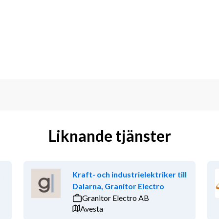
Liknande tjänster
 som brinner för att förändra 
tt allt börjar med människorna som 
t
Kraft- och industrielektriker till
Dalarna, Granitor Electro
Granitor Electro AB
kogs-familjen i Skövde!
Avesta