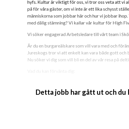
hyfs. Kultur är viktigt för oss, vi tror oss veta att vi 
på för våra gäster, om vi inte är ett lika schysst ställ
människorna som jobbar här och hur vi jobbar ihop. V
med dålig stämning? Vi kallar vår kultur för High Fiv
Vi söker engagerad Arbetsledare till vårt team i Sk
Är du en burgareälskare som vill vara med och förä
Jureskogs tror vi att enkelt kan vara både gott och bra
Nu söker vi dig som vill bli en del av vår resa på delti
Vad du kan förvänta dig:
- En rolig och dynamisk arbetsmiljö
Detta jobb har gått ut och du
- Chansen att arbeta med högkvalitativ snabbmat
- Möjlighet att utvecklas inom restaurangbransche
- En arbetsplats som värdesätter god stämning oc
Arbetsuppgifter: