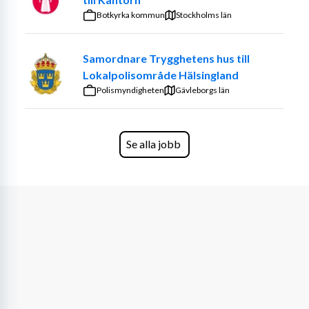
många som även tillfälligt hoppar in som konsult under 
Botkyrka kommun
Stockholms län
tiden de söker fasta tjänster – och på så sätt ger sig 
själva större chans till arbete, både kortsiktigt och 
Samordnare Trygghetens hus till
långsiktigt.
Lokalpolisområde Hälsingland
Polismyndigheten
Din erfarenhet:
Gävleborgs län
Socionomexamen eller likvärdig
Minst 3 års erfarenhet av myndighetsutövning
Se alla jobb
Socionomexamen eller likvärdig
God kunskap av datorsystem
God kunskap av relevant lagstiftning
Kunna prata och skriva på flytande svenska
Körkort
Låter det intressant för dig? Ansök genom att skicka ditt 
CV eller göra en intresseanmälan på vår hemsida 
(https://sbsverige.se). Vi ser fram emot att starta en 
dialog med dig!