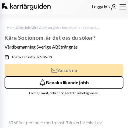
Logga in
Hem
Lediga jobb
Vård & omsorg
Kära Socionom, är det oss du söker?
Kära Socionom, är det oss du söker?
Vårdbemanning Sverige AB
Strängnäs
Ansök senast: 2026-06-30
Ansök nu
Bevaka likande jobb
Få mejl med jobbannonser från arbetsgivaren.
Vi söker personer med minst 3 års erfarenhet av 