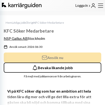
Logga in
Hem
Lediga jobb
Övrigt
KFC Söker Medarbetare
KFC Söker Medarbetare
NSP Gallus AB
Stockholm
Ansök senast: 2026-06-30
Ansök nu
Bevaka likande jobb
Få mejl med jobbannonser från arbetsgivaren.
Vi på KFC söker dig som har en ambition att hela 
tiden lära dig mer och vill ge det lilla extra för att 
gästen ska bli nöjd och komma tillbaka med sina 