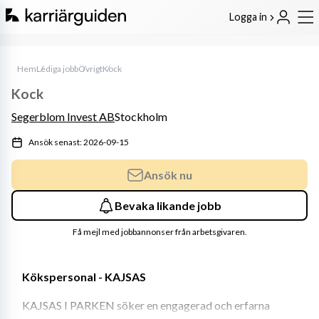
Logga in
Hem
Lediga jobb
Övrigt
Kock
Kock
Segerblom Invest AB
Stockholm
Ansök senast: 2026-09-15
Ansök nu
Bevaka likande jobb
Få mejl med jobbannonser från arbetsgivaren.
Kökspersonal - KAJSAS
KAJSAS I PARKEN söker en engagerad och erfarna 