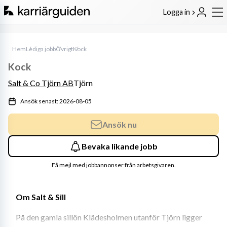
Logga in
Hem
Lediga jobb
Övrigt
Kock
Kock
Salt & Co Tjörn AB
Tjörn
Ansök senast: 2026-08-05
Ansök nu
Bevaka likande jobb
Få mejl med jobbannonser från arbetsgivaren.
Om Salt & Sill
På den gamla sillön Klädesholmen utanför Tjörn ligger 