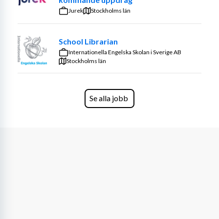
perioden april till september, med möjlighet till 
Jurek
Stockholms län
förlängning även efter säsongen. Arbetstiden är förlagd 
till vardagar och helger, dag- och kvällstid.
School Librarian
Så här brukar vi beskriva tjänsten
Internationella Engelska Skolan i Sverige AB
Stockholms län
Som kock hos oss blir du en del av ett engagerat och 
kunnigt köksteam där samarbete, lärande och kvalitet 
står i fokus. Du arbetar nära erfarna kollegor och får 
Se alla jobb
möjlighet att utveckla ditt hantverk i en miljö med höga 
ambitioner, lokala råvaror och tydlig struktur. Rollen 
kombinerar praktiskt arbete i köket med möjlighet att 
växa i ansvar över tid.
Ditt ansvar i rollen
I rollen deltar du i förberedelse och tillagning av rätter 
enligt meny och uppsatta kvalitetskrav. Du arbetar 
tillsammans med övriga i köksteamet för att säkerställa 
ett gott arbetsflöde och en jämn kvalitet i leveransen. 