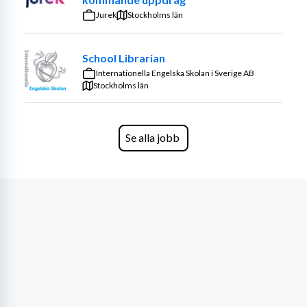
Kvalitetssäkra och hantera levererade varor till 
Jurek
Stockholms län
köket.
Ansvara för ett rent och välstädat kök, inklusive 
School Librarian
all utrustning, ytor, biutrymmen och maskiner.
Internationella Engelska Skolan i Sverige AB
Bidra till en positiv atmosfär och ett starkt 
Stockholms län
samarbete i köket.
Önskad erfarenhet och egenskaper:
Se alla jobb
Erfarenhet av köksarbete
Noggrannhet och uppmärksamhet på detaljer för 
att säkerställa hög matkvalitet
Teamspelare med förmåga att skapa en positiv 
atmosfär i köket
Engagerad i att leverera enastående 
matupplevelser för både medarbetare och gäster
Låter det här som något för dig?
Tveka inte att söka tjänsten redan idag, intervjuer sker 