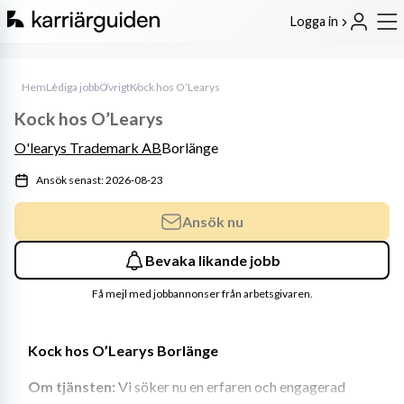
Logga in
Hem
Lediga jobb
Övrigt
Kock hos O’Learys
Kock hos O’Learys
O'learys Trademark AB
Borlänge
Ansök senast: 2026-08-23
Ansök nu
Bevaka likande jobb
Få mejl med jobbannonser från arbetsgivaren.
Kock hos O’Learys Borlänge
Om tjänsten: 
Vi söker nu en erfaren och engagerad 