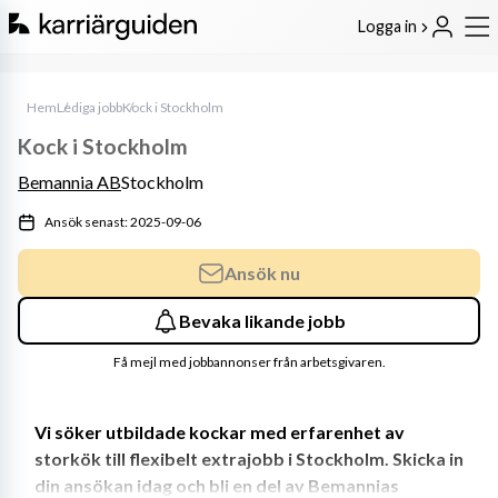
Logga in
Hem
Lediga jobb
Kock i Stockholm
Kock i Stockholm
Bemannia AB
Stockholm
Ansök senast: 2025-09-06
Ansök nu
Bevaka likande jobb
Få mejl med jobbannonser från arbetsgivaren.
Vi söker utbildade kockar med erfarenhet av 
storkök till flexibelt extrajobb i Stockholm. Skicka in 
din ansökan idag och bli en del av Bemannias 