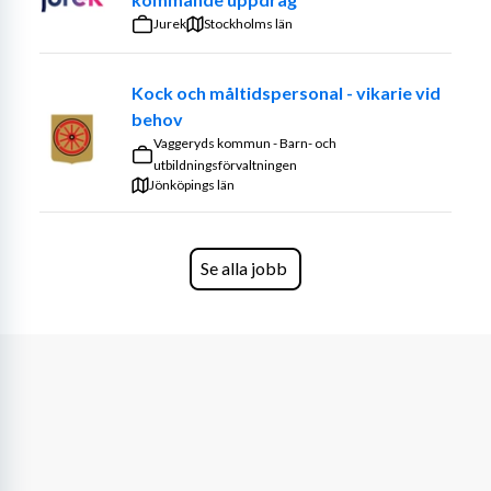
skolomsorgen och rättsväsendet efter deras behov. 
Jurek
Stockholms län
Arbetet innefattar;
Kock och måltidspersonal - vikarie vid
Matlagning
behov
Skötsel av utrustning
Vaggeryds kommun - Barn- och
Upprätthållande av hygienkrav
utbildningsförvaltningen
Jönköpings län
Dina kvalifikationer
Prickfritt utdrag ur belastningsregistret
Kockutbildning
Se alla jobb
Erfarenhet av arbete i storkök/restaurangkök
Behärska det svenska språket i tal och skrift
Vad vi erbjuder dig
Som konsult på Bemannia ser vi till att du blir matchad 
med rätt uppdrag. Som anställd hos oss genomgår du en 
introduktionsutbildning där du får verktyg för att leda 
och lära andra. Hos oss får du utvecklas på lärorika 