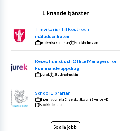
Liknande tjänster
Timvikarier till Kost- och
måltidsenheten
Botkyrka kommun
Stockholms län
Receptionist och Office Managers för
kommande uppdrag
Jurek
Stockholms län
School Librarian
Internationella Engelska Skolan i Sverige AB
Stockholms län
Se alla jobb