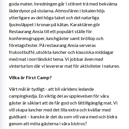
goda maten. Inredningen går i stilrent trä med bekväma 
läderdynor på stolarna. Atmosfären i lokalen höjs 
ytterligare av det höga taket och det naturliga 
ljusinsläppet i kronan på kåtan. Karaktären gör 
Restaurang Ansia till ett populärt ställe för 
konferensgrupper, lunchgäster samt bröllop och 
företagsfester. På restaurang Ansia serveras 
frukostbuffé, utsökta luncher och klassiska middagar 
med mat i norrländskt tema. Vi jobbar även med 
vinterturism där vi levererar mat för aktiviteter i naturen.
Vilka är First Camp?
Vårt mål är tydligt - att bli världens ledande 
campingkedja. En viktig del av upplevelsen för våra 
gäster är såklart att de får god och lättillgänglig mat. Vi 
vill skapa luncher med det lilla extra och kvällar med 
guldkant – kanske är det du som vill vara med och bidra 
genom att möta gästerna i våra bistros?