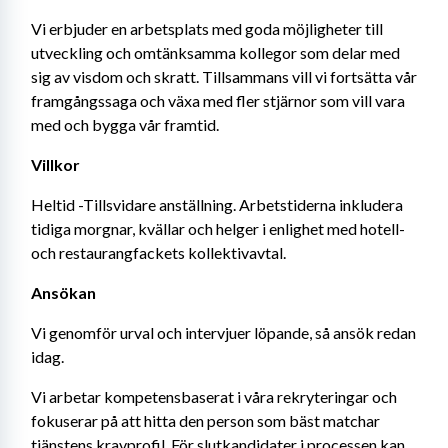
Vi erbjuder en arbetsplats med goda möjligheter till 
utveckling och omtänksamma kollegor som delar med 
sig av visdom och skratt. Tillsammans vill vi fortsätta vår 
framgångssaga och växa med fler stjärnor som vill vara 
med och bygga vår framtid.
Villkor
Heltid -Tillsvidare anställning. Arbetstiderna inkludera 
tidiga morgnar, kvällar och helger i enlighet med hotell- 
och restaurangfackets kollektivavtal.
Ansökan
Vi genomför urval och intervjuer löpande, så ansök redan 
idag.
Vi arbetar kompetensbaserat i våra rekryteringar och 
fokuserar på att hitta den person som bäst matchar 
tjänstens kravprofil. För slutkandidater i processen kan 