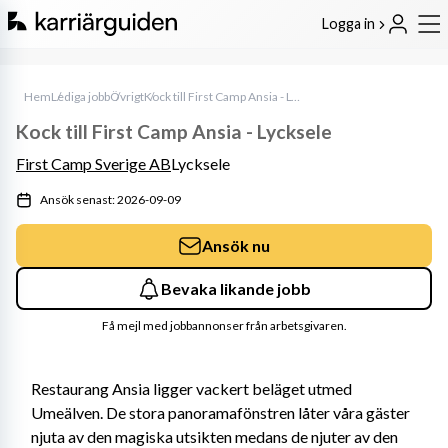
Logga in
Hem
Lediga jobb
Övrigt
Kock till First Camp Ansia - Lycksele
Kock till First Camp Ansia - Lycksele
First Camp Sverige AB
Lycksele
Ansök senast: 2026-09-09
Ansök nu
Bevaka likande jobb
Få mejl med jobbannonser från arbetsgivaren.
Restaurang Ansia ligger vackert beläget utmed 
Umeälven. De stora panoramafönstren låter våra gäster 
njuta av den magiska utsikten medans de njuter av den 