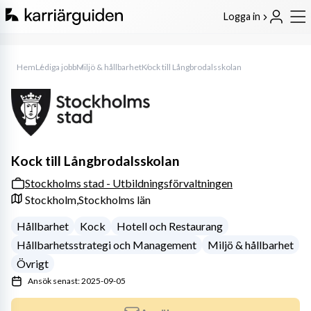
Logga in
Hem
Lediga jobb
Miljö & hållbarhet
Kock till Långbrodalsskolan
Kock till Långbrodalsskolan
Stockholms stad - Utbildningsförvaltningen
Stockholm,
Stockholms län
Hållbarhet
Kock
Hotell och Restaurang
Hållbarhetsstrategi och Management
Miljö & hållbarhet
Övrigt
Ansök senast: 2025-09-05