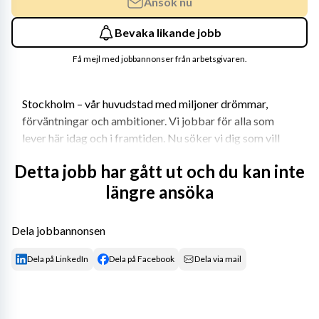
Ansök nu
Bevaka likande jobb
Få mejl med jobbannonser från arbetsgivaren.
Stockholm – vår huvudstad med miljoner drömmar, 
förväntningar och ambitioner. Vi jobbar för alla som 
lever här idag och i framtiden. Nu söker vi dig som vill 
tänka stort, nytt och annorlunda med oss – för 
Detta jobb har gått ut och du kan inte
stockholmarna.
längre ansöka
Välkommen till oss
Dela jobbannonsen
Vi söker dig som är en passionerad kock för bra skolmat 
Dela på LinkedIn
Dela på Facebook
Dela via mail
och lagar god, näringsriktig och klimatsmart mat till 
elever mellan 6-12 år. Du är noggrann och har ett högt 
arbetstempo. Du talar bra svenska. Du kommer att ingå i 
ett arbetslag med 1 kökschef, 2 kockar och 2 