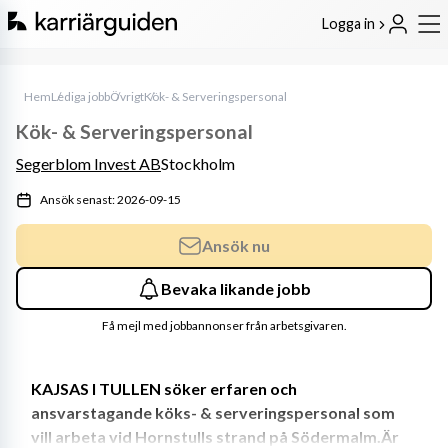
Logga in
Hem
Lediga jobb
Övrigt
Kök- & Serveringspersonal
Kök- & Serveringspersonal
Segerblom Invest AB
Stockholm
Ansök senast: 2026-09-15
Ansök nu
Bevaka likande jobb
Få mejl med jobbannonser från arbetsgivaren.
KAJSAS I TULLEN söker erfaren och 
ansvarstagande köks- & serveringspersonal som 
vill arbeta vid Hornstulls strand på Södermalm.Är 