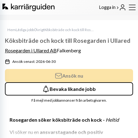
Logga in
Hem
Lediga jobb
Övrigt
Köksbiträde och kock till Rosegarden i Ullared
Köksbiträde och kock till Rosegarden i Ullared
Rosegarden i Ullared AB
Falkenberg
Ansök senast: 2026-06-30
Ansök nu
Bevaka likande jobb
Få mejl med jobbannonser från arbetsgivaren.
Rosegarden söker köksbiträde och kock -
 Heltid
Vi söker nu en 
ansvarstagande och positiv 