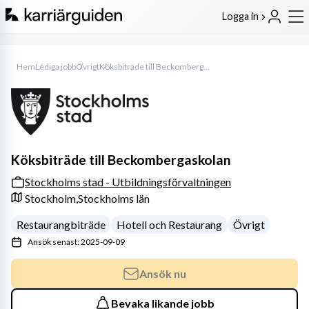
Logga in
Hem
Lediga jobb
Övrigt
Köksbiträde till Beckombergaskolan
Köksbiträde till Beckombergaskolan
Stockholms stad - Utbildningsförvaltningen
Stockholm,
Stockholms län
Restaurangbiträde
Hotell och Restaurang
Övrigt
Ansök senast: 2025-09-09
Ansök nu
Bevaka likande jobb