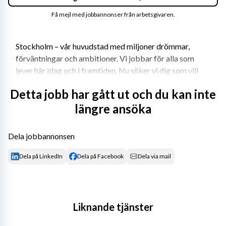
Få mejl med jobbannonser från arbetsgivaren.
Stockholm – vår huvudstad med miljoner drömmar, 
förväntningar och ambitioner. Vi jobbar för alla som 
lever här idag och i framtiden. Nu söker vi dig som vill 
tänka stort, nytt och annorlunda med oss – för 
Detta jobb har gått ut och du kan inte
stockholmarna.
längre ansöka
Välkommen till oss
Dela jobbannonsen
Beckombergaskolan är en omtyckt F-6 skola som ligger 
Dela på LinkedIn
Dela på Facebook
Dela via mail
naturskönt i utkanten av Bromma. Skolan har cirka 530 
elever och cirka 80 anställda. Här arbetar kompetenta 
och lösningsinriktade medarbetare med stort intresse 
och engagemang för elevernas utveckling och lärande. 
Liknande tjänster
Elever, personal och vårdnadshavare trivs med vår skola 
och vårt fritidshem och fritidsklubb. 