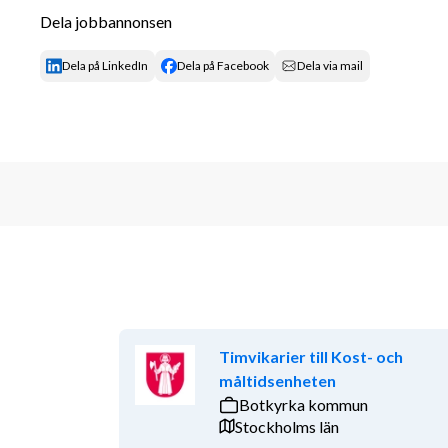
En tillsvidareanställning med fast jobb och f
Dela jobbannonsen
För att passar bra hos oss tror vi att du 
Dela på LinkedIn
Dela på Facebook
Dela via mail
Har relevant utbildning samt flerårig yrkes
Är trygg i rollen som köksmästare
Vill vara med och utveckla Pinchoskedjan in 
Är noggrann och strukturerad
Har ett eget driv, initiativförmåga och gillar
Har erfarenhet av att jobba med koncept
Låter det som något för dig? Skynda dig att söka!
Timvikarier till Kost- och
måltidsenheten
Botkyrka kommun
Stockholms län