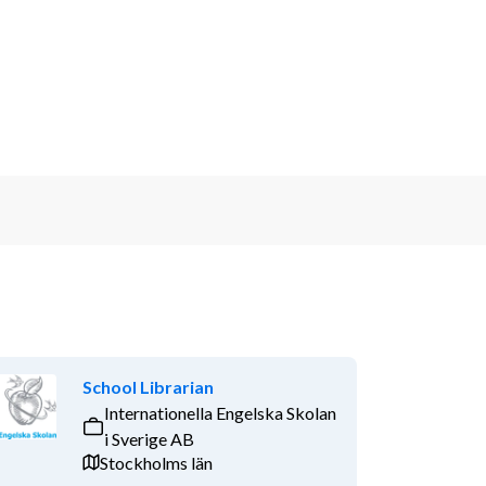
School Librarian
Internationella Engelska Skolan
i Sverige AB
Stockholms län