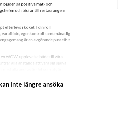
n bjuder på positiva mat- och 
chefen och bidrar till restaurangens 
fterlevs i köket. I din roll 
, varuflöde, egenkontroll samt månatlig 
tt engagemang är en avgörande pusselbit 
ra en WOW-upplevelse både till våra 
trar alla anställda att vara sig själva, 
ns med alla andras är det som utgör 
 kan inte längre ansöka
bolag