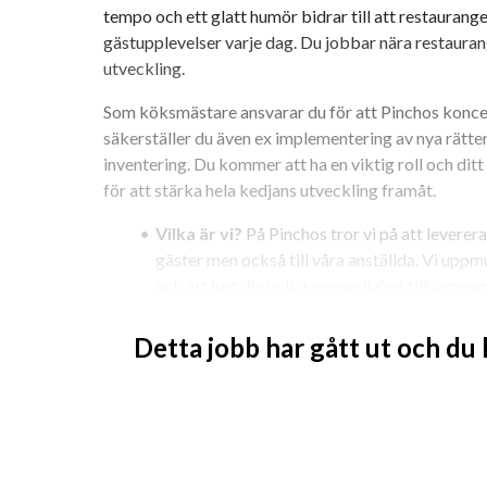
tempo och ett glatt humör bidrar till att restaurange
gästupplevelser varje dag. Du jobbar nära restaurang
utveckling.
Som köksmästare ansvarar du för att Pinchos koncept e
säkerställer du även ex implementering av nya rätter
inventering. Du kommer att ha en viktig roll och di
för att stärka hela kedjans utveckling framåt.
Vilka är vi?
 På Pinchos tror vi på att levere
gäster men också till våra anställda. Vi uppmun
och att just din unika personlighet tillsamma
Pinchos personlighet!
Detta jobb har gått ut och du
Vi kan erbjuder dig
En rolig arbetsplats med härliga kollegor
Ett innovativt koncept i ett snabbt växande 
Goda utvecklingsmöjligheter inom kedjan
Fina utbildningsmöjligheter