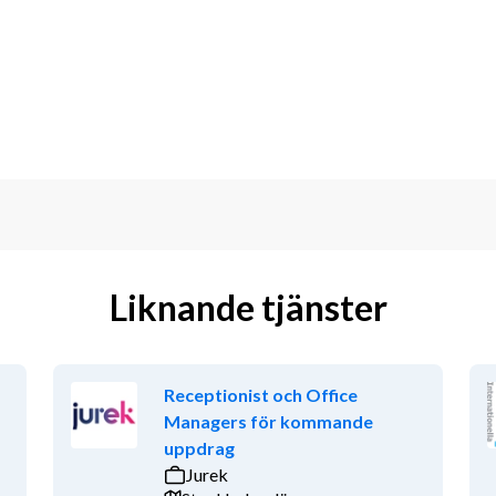
ina förmåner
erfarenhet inom restaurangkök
i framtiden
 att jobba i ett högt tempo
Liknande tjänster
Receptionist och Office
Managers för kommande
uppdrag
Jurek