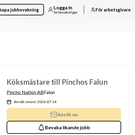
Logga in
kapa jobbevakning
För arbetsgivare
Se bevakningar
Köksmästare till Pinchos Falun
Pincho Nation AB
Falun
Ansök senast: 2026-07-14
Ansök nu
Bevaka likande jobb