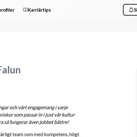
rofiler
Karriärtips
S
Falun
ngar och vårt engagemang i varje 
iskor som passar in i just vår kultur 
bra så fungerar även jobbet bättre!
t härligt team som med kompetens, högt 