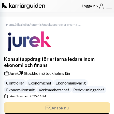
Logga in
Hem
Lediga jobb
Ekonomi
Konsultuppdrag för erfarna ledare inom ekonomi och finans
Konsultuppdrag för erfarna ledare inom
ekonomi och finans
Jurek
Stockholm,
Stockholms län
Controller
Ekonomichef
Ekonomiansvarig
Ekonomikonsult
Verksamhetschef
Redovisningschef
Ansök senast: 2025-11-24
Ansök nu