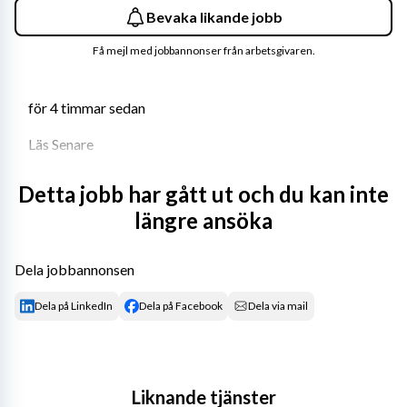
Bevaka likande jobb
Få mejl med jobbannonser från arbetsgivaren.
för 4 timmar sedan
Läs Senare
Många av våra kunder står inför förändringar – 
Detta jobb har gått ut och du kan inte
expansion, organisationsförändringar eller tillfälliga 
längre ansöka
kompetensbehov. För att möta dessa utmaningar söker 
vi erfarna ledare som kan kliva in och göra skillnad 
direkt.
Dela jobbannonsen
Som konsult via Jurek får du möjlighet att använda din 
Dela på LinkedIn
Dela på Facebook
Dela via mail
kompetens i lägen där den behövs som mest. Det kan 
handla om att:
leda en ekonomiavdelning genom en omställning 
Liknande tjänster
eller tillväxtresa