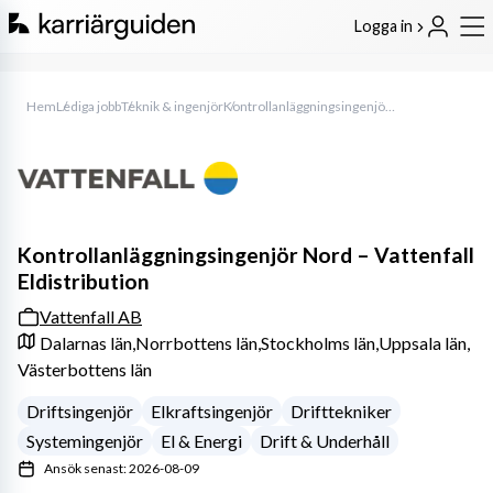
Logga in
Hem
Lediga jobb
Teknik & ingenjör
Kontrollanläggningsingenjör Nord – Vattenfall Eldistribution
Kontrollanläggningsingenjör Nord – Vattenfall
Eldistribution
Vattenfall AB
Dalarnas län,
Norrbottens län,
Stockholms län,
Uppsala län,
Västerbottens län
Driftsingenjör
Elkraftsingenjör
Drifttekniker
Systemingenjör
El & Energi
Drift & Underhåll
Ansök senast: 2026-08-09