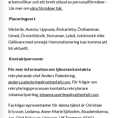
arbetsvillkor och ett brett utbud av personalförmåner -
 Läs mer om 
våra förmåner här. 
Placeringsort 
Västerås, Avesta, Uppsala, Älvkarleby, Östhammar, 
Umeå, Örnsköldsvik, Storuman, Luleå, Jokkmokk eller 
Gällivare med omnejd. Hemstationering kan komma att 
bli aktuellt. 
Kontaktpersoner 
För mer information om tjänsten kontakta
rekryterande chef Anders Palenbring, 
anders.palenbring@vattenfall.com
. För frågor om 
rekryteringsprocessen kontakta rekryterare 
Johanna Sperling, 
johanna.sperling@vattenfall.com
. 
Fackliga representanter för denna tjänst är Christian 
Ericsson, Ledarna, Anne-Marie Sjöbohm, Akademikerna, 
Jan-Olof Eriksson, Unionen, Ulf Tengman, SEKO. 