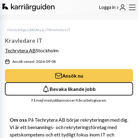
Logga in
Hem
Lediga jobb
Data & IT
Kravledare IT
Kravledare IT
Techrytera AB
Stockholm
Ansök senast: 2026-09-08
Ansök nu
Bevaka likande jobb
Få mejl med jobbannonser från arbetsgivaren.
Om oss
 På Techrytera AB börjar rekryteringen med dig. 
Vi är ett bemannings- och rekryteringsföretag med 
spetskompetens och ett tydligt fokus inom IT och 