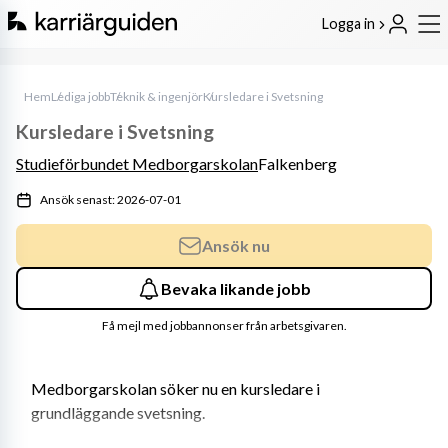
Logga in
Hem
Lediga jobb
Teknik & ingenjör
Kursledare i Svetsning
Kursledare i Svetsning
Studieförbundet Medborgarskolan
Falkenberg
Ansök senast: 2026-07-01
Ansök nu
Bevaka likande jobb
Få mejl med jobbannonser från arbetsgivaren.
Medborgarskolan söker nu en kursledare i 
grundläggande svetsning.