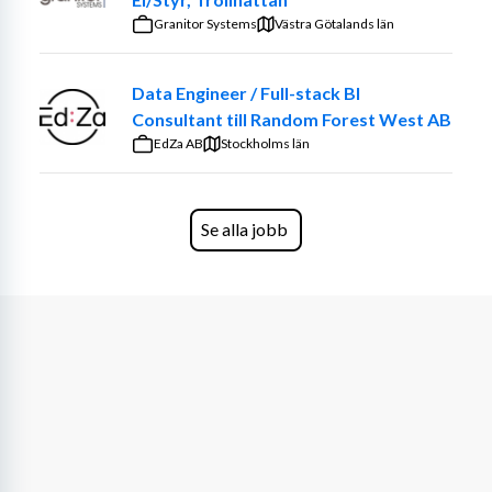
Vi söker dig som:
Granitor Systems
Västra Götalands län
Har god praktisk erfarenhet av svetsning
Data Engineer / Full-stack BI
Behärskar MMA och gärna även MIG/MAG 
Consultant till Random Forest West AB
samt gassvetsning
EdZa AB
Har god kunskap om säkerhet, brandskydd och 
Stockholms län
arbetsmiljö
Är pedagogisk, tydlig och tålmodig
Kan leda en grupp på ett tryggt och professionellt 
Se alla jobb
sätt
Det är meriterande om du har erfarenhet av att leda 
kurser, handleda vuxna eller undervisa i praktiska ämnen.
Som kursledare hos Medborgarskolan får du möjlighet 
att dela med dig av ditt kunnande i en folkbildande 
verksamhet där lärande, delaktighet och utveckling står i 
centrum. Vi är öppna för olika upplägg och ser gärna att 
du som söker också har egna tankar kring hur 