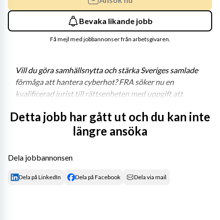
Bevaka likande jobb
Få mejl med jobbannonser från arbetsgivaren.
Vill du göra samhällsnytta och stärka Sveriges samlade 
förmåga att hantera cyberhot? FRA söker nu en 
kvalificerad jurist till rättsenheten med uppgift att 
stödja arbetet vid det nationella cybersäkerhetscentret 
Detta jobb har gått ut och du kan inte
(NCSC). Är du den vi söker kan vi erbjuda ett varierande 
längre ansöka
arbete i en kunskapsintensiv miljö där du får vara med 
och göra skillnad varje dag. 
Dela jobbannonsen
Ditt uppdrag
Dela på LinkedIn
Dela på Facebook
Dela via mail
Som jurist med inriktning mot cybersäkerhet hör du till 
rättsenheten som är placerad vid chefsjuristens kansli. 
Chefsjuristen rapporterar direkt till myndighetens 
generaldirektör och har det övergripande ansvaret för 