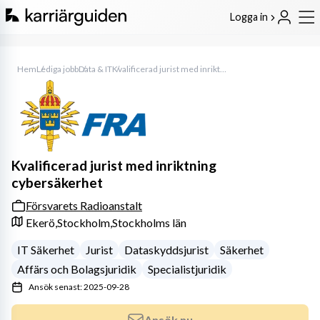
Logga in
Hem
Lediga jobb
Data & IT
Kvalificerad jurist med inriktning cybersäkerhet
Kvalificerad jurist med inriktning
cybersäkerhet
Försvarets Radioanstalt
Ekerö,
Stockholm,
Stockholms län
IT Säkerhet
Jurist
Dataskyddsjurist
Säkerhet
Affärs och Bolagsjuridik
Specialistjuridik
Ansök senast: 2025-09-28
Ansök nu