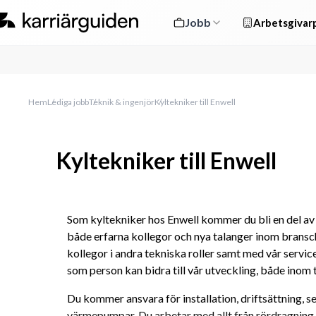
Jobb
Arbetsgivarp
Hem
Lediga jobb
Teknik & ingenjör
Kyltekniker till Enwell
Kyltekniker till Enwell
Som kyltekniker hos Enwell kommer du bli en del av 
både erfarna kollegor och nya talanger inom bran
kollegor i andra tekniska roller samt med vår servicea
som person kan bidra till vår utveckling, både inom 
Du kommer ansvara för installation, driftsättning, se
värmepumpar. Du arbetar med allt från rördragning oc