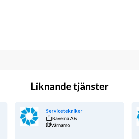
nstallationer, serviceåtgärder och 
 och certifikat, är korrekt och 
d för kommande generationer. Detta har 
Liknande tjänster
s jobbar vi för en fossilfri framtid. 
 genom ett högt engagemang från 
Servicetekniker
onsolidera och professionalisera 
Ravema AB
ch fastighetsmarknaden.
Värnamo
ell med nya medarbetare som vill vara 