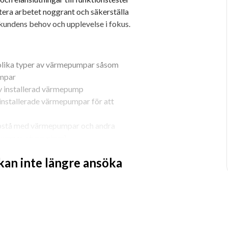
tera arbetet noggrant och säkerställa 
ed kundens behov och upplevelse i fokus.
v olika typer av värmepumpar såsom 
umpar
v installerad värmepump
installerade värmepumpar för att 
ppstå med värmepumpar och andra 
spumpar, styrsystem)
ska problem i värmesystemet
 kan inte längre ansöka
g värmesystem och energibesparande 
ningar.
gällande installation, service och 