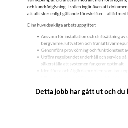
och kundrådgivning. I rollen ingår även att dokumen
att allt sker enligt gällande föreskrifter – alltid m
Dina huvudsakliga arbetsuppgifter: 
Ansvara för installation och driftsättning a
bergvärme, luftvatten och frånluftsvärmep
Genomföra provkörning och funktionstest a
Utföra regelbundet underhåll och service på 
säkerställa att systemen fungerar optimalt
Identifiera och åtgärda problem som kan u
tillhörande system (till exempel cirkulation
Felsöka och reparera mekaniska och elektri
Detta jobb har gått ut och du
Kundkontakt och Rådgivning
Ge kunderna rådgivning och vägledning krin
åtgärder utifrån kundens behov och förutsätt
Säkerställa tydlig kommunikation med kunden 
tidsramar.