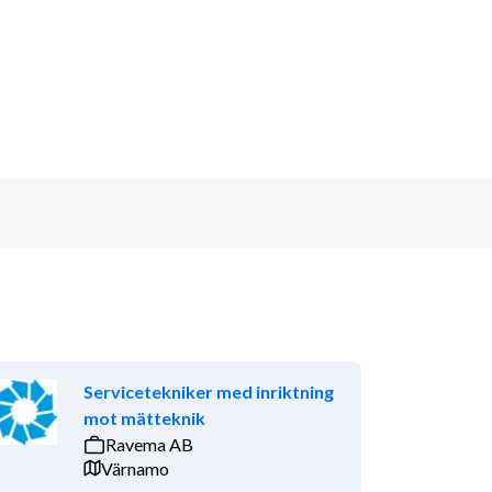
Servicetekniker med inriktning
mot mätteknik
Ravema AB
Värnamo