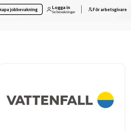
Logga in
kapa jobbevakning
För arbetsgivare
Se bevakningar