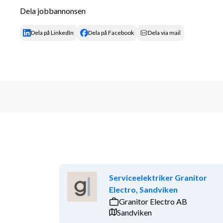
Dela jobbannonsen
Dokumentation och Rapportering
Dela på LinkedIn
Dela på Facebook
Dela via mail
Föra noggranna protokoll och rapporter över i
felsökningar.
Säkerställa att all dokumentation, inklusive garantier
arkiverad enligt företagets rutiner.
Företagsbeskrivning
På Enwell brinner vi för att skapa en hållbar framti
vi gemensamt med vår ägare Vattenfall och tillsamman
Vill du vara med?
Vi befinner oss just nu på en spännande resa, där vi
Serviceelektriker Granitor
kollegor och en entreprenöriell företagskultur vill k
Electro, Sandviken
marknaden för hållbara energilösningar för villa- o
Granitor Electro AB
På denna tillväxtresa behöver vi vidareutveckla Enw
Sandviken
med och bygga ett marknadsledande bolag.