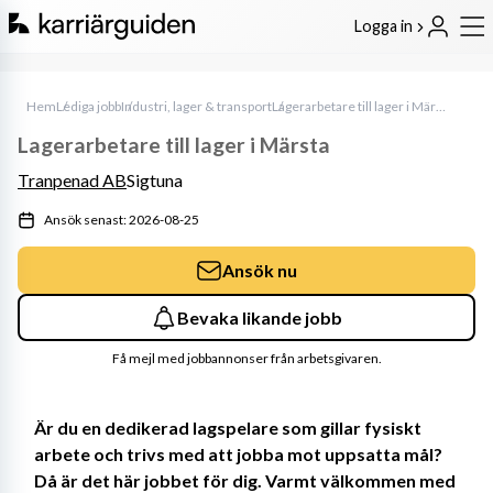
Logga in
Hem
Lediga jobb
Industri, lager & transport
Lagerarbetare till lager i Märsta
Lagerarbetare till lager i Märsta
Tranpenad AB
Sigtuna
Ansök senast: 2026-08-25
Ansök nu
Bevaka likande jobb
Få mejl med jobbannonser från arbetsgivaren.
Är du en dedikerad lagspelare som gillar fysiskt 
arbete och trivs med att jobba mot uppsatta mål? 
Då är det här jobbet för dig. Varmt välkommen med 