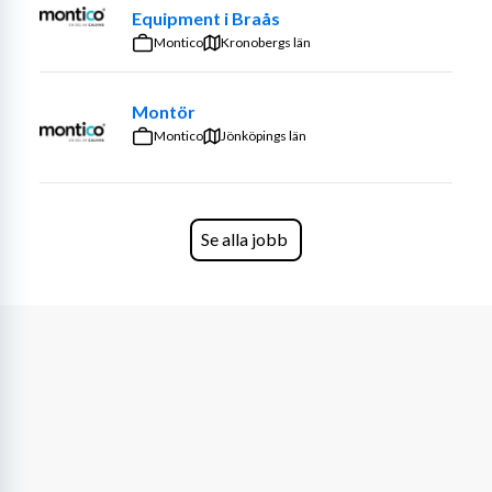
Equipment i Braås
Montico
Kronobergs län
Montör
Montico
Jönköpings län
Se alla jobb