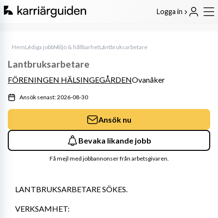
Logga in
Hem
Lediga jobb
Miljö & hållbarhet
Lantbruksarbetare
Lantbruksarbetare
FÖRENINGEN HÄLSINGEGÅRDEN
Ovanåker
Ansök senast: 2026-08-30
Ansök nu
Bevaka likande jobb
Få mejl med jobbannonser från arbetsgivaren.
LANTBRUKSARBETARE SÖKES. 
VERKSAMHET: