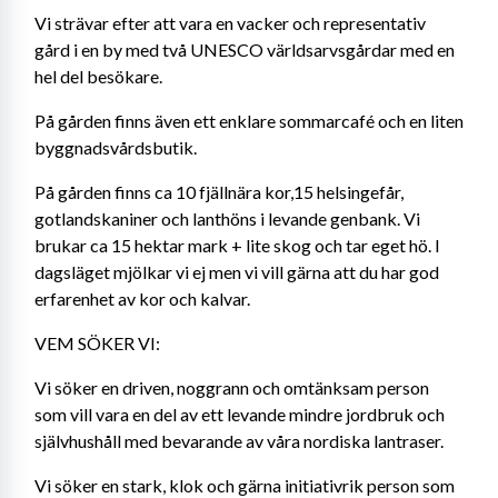
Vi strävar efter att vara en vacker och representativ 
gård i en by med två UNESCO världsarvsgårdar med en 
hel del besökare. 
På gården finns även ett enklare sommarcafé och en liten 
byggnadsvårdsbutik.
På gården finns ca 10 fjällnära kor,15 helsingefår, 
gotlandskaniner och lanthöns i levande genbank. Vi 
brukar ca 15 hektar mark + lite skog och tar eget hö. I 
dagsläget mjölkar vi ej men vi vill gärna att du har god 
erfarenhet av kor och kalvar. 
VEM SÖKER VI:
Vi söker en driven, noggrann och omtänksam person 
som vill vara en del av ett levande mindre jordbruk och 
självhushåll med bevarande av våra nordiska lantraser.
Vi söker en stark, klok och gärna initiativrik person som 