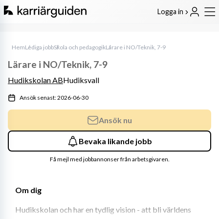
Logga in
Hem
Lediga jobb
Skola och pedagogik
Lärare i NO/Teknik, 7-9
Lärare i NO/Teknik, 7-9
Hudikskolan AB
Hudiksvall
Ansök senast: 2026-06-30
Ansök nu
Bevaka likande jobb
Få mejl med jobbannonser från arbetsgivaren.
Om dig
Hudikskolan och har en tydlig vision - att bli världens 