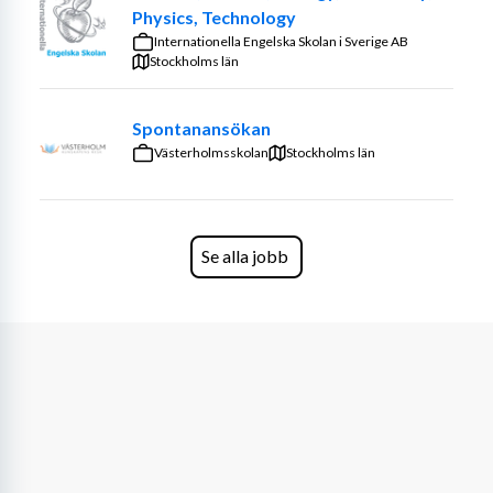
Physics, Technology
Tjänsten är som lärare i NO/Teknik på grundskolan, 
Internationella Engelska Skolan i Sverige AB
årskurserna 7-9. Tjänsten kan kombineras med fler 
Stockholms län
ämnen om du har behörighet. Du är välkommen att höra 
av dig för ett förutsättningslöst samtal om du vill veta 
Spontanansökan
mer om oss innan du skickar in din ansökan.
Västerholmsskolan
Stockholms län
Tjänsten är en tillsvidaretjänst, heltid. Bifoga examen 
och lärarlegitimation tillsammans med din ansökan. Du 
är lika välkommen att söka tjänsten även om du inte är 
Se alla jobb
behörig, men har arbetslivserfarenhet från liknande 
uppdrag.
Vi håller intervjuer löpande och tillsätter tjänsten så 
snart vi hittat rätt person.
Om Arbetsplatsen
Det ska ha gjort skillnad att välja Hudikskolan, både 
som elev och som lärare.