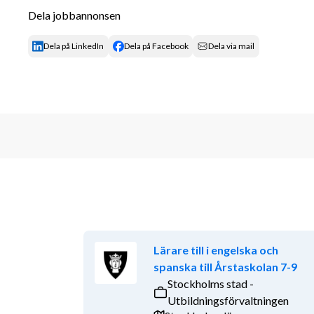
Har dokumenterad erfarenhet av eller stort i
Dela jobbannonsen
strukturerad undervisning.
Har ett lösningsfokuserat förhållningssätt o
Dela på LinkedIn
Dela på Facebook
Dela via mail
Tjänstegrad: 80%
Låter detta som din nästa utmaning?
Tillträde Ht 2026
Lärare till i engelska och
spanska till Årstaskolan 7-9
Stockholms stad -
Utbildningsförvaltningen