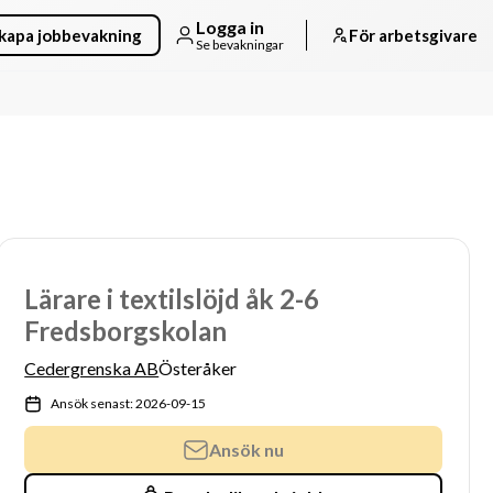
Logga in
kapa jobbevakning
För arbetsgivare
Se bevakningar
Lärare i textilslöjd åk 2-6
Fredsborgskolan
Cedergrenska AB
Österåker
Ansök senast: 2026-09-15
Ansök nu