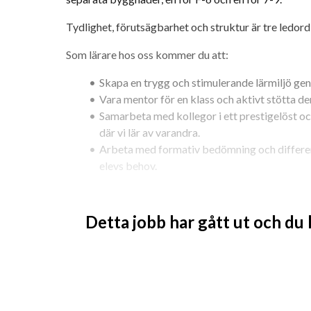
Tydlighet, förutsägbarhet och struktur är tre ledo
Som lärare hos oss kommer du att:
Skapa en trygg och stimulerande lärmiljö ge
Vara mentor för en klass och aktivt stötta 
Samarbeta med kollegor i ett prestigelöst oc
där vi lär av varandra.
Arbeta med formativ bedömning och different
elevs behov.
Vi värdesätter höga förväntningar, tydliga ramar och 
oss får du möjlighet att utvecklas i en skola som sät
Detta jobb har gått ut och du
utveckling i fokus.
Vi söker dig som:
Har lärarlegitimation.
Relevant utbildning för tjänsten.