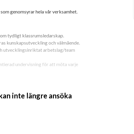
rd som genomsyrar hela vår verksamhet.
nom tydligt klassrumsledarskap.
deras kunskapsutveckling och välmående.
h utvecklingsinriktat arbetslag/team 
ierad undervisning för att möta varje 
en varm relation till våra elever. Hos 
ter både elevernas och lärarnas 
 kan inte längre ansöka