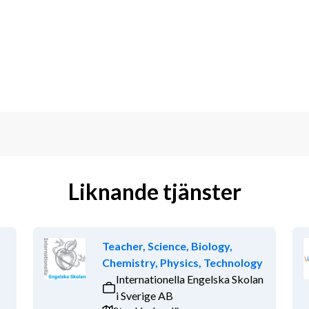
ntresse för klassrumsledarskap och 
ch ser samarbete som en styrka.
Liknande tjänster
Teacher, Science, Biology,
Chemistry, Physics, Technology
Internationella Engelska Skolan
i Sverige AB