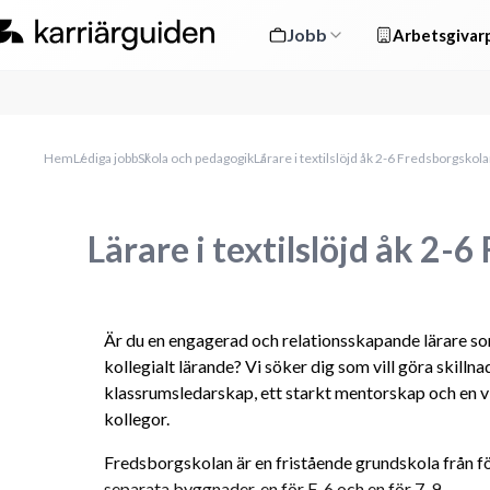
Jobb
Arbetsgivarp
Hem
Lediga jobb
Skola och pedagogik
Lärare i textilslöjd åk 2-6 Fredsborgskol
Lärare i textilslöjd åk 2-
Är du en engagerad och relationsskapande lärare so
kollegialt lärande? Vi söker dig som vill göra skillna
klassrumsledarskap, ett starkt mentorskap och en vi
kollegor.
Fredsborgskolan är en fristående grundskola från förs
separata byggnader, en för F-6 och en för 7-9.