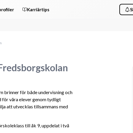
rofiler
Karriärtips
S
an
6 Fredsborgskolan
m brinner för både undervisning och 
d för våra elever genom tydligt 
lja att utvecklas tillsammans med 
koleklass till åk 9, uppdelat i två 