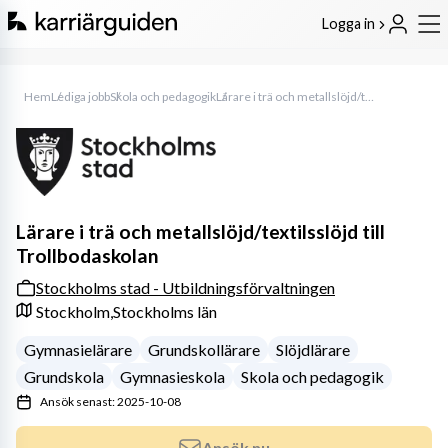
Logga in
Hem
Lediga jobb
Skola och pedagogik
Lärare i trä och metallslöjd/textilsslöjd till Trollbodaskolan
Lärare i trä och metallslöjd/textilsslöjd till
Trollbodaskolan
Stockholms stad - Utbildningsförvaltningen
Stockholm,
Stockholms län
Gymnasielärare
Grundskollärare
Slöjdlärare
Grundskola
Gymnasieskola
Skola och pedagogik
Ansök senast: 2025-10-08
Ansök nu