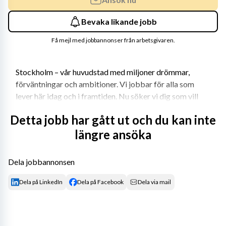
Bevaka likande jobb
Få mejl med jobbannonser från arbetsgivaren.
Stockholm – vår huvudstad med miljoner drömmar, 
förväntningar och ambitioner. Vi jobbar för alla som 
lever här idag och i framtiden. Nu söker vi dig som vill 
tänka stort, nytt och annorlunda med oss – för 
Detta jobb har gått ut och du kan inte
stockholmarna.
längre ansöka
I våra skolor ska varje elev få möjlighet att nå toppen av 
sin potential. För att nå dit behöver vi de absolut bästa 
Dela jobbannonsen
lärarna. Därför ska alla våra lärare:
Dela på LinkedIn
Dela på Facebook
Dela via mail
Ta ansvar för och ha insikt om elevernas resultat, 
vilket innebär att vara lyhörd för varje elevs 
förutsättningar och behov.
Ha höga förväntningar på eleverna och deras 