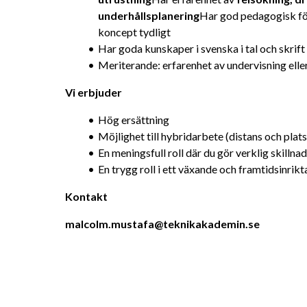
underhållsplanering
Har god pedagogisk fö
koncept tydligt
Har goda kunskaper i svenska i tal och skrift
Meriterande: erfarenhet av undervisning elle
Vi erbjuder
Hög ersättning
Möjlighet till hybridarbete (distans och plat
En meningsfull roll där du gör verklig skillnad
En trygg roll i ett växande och framtidsinrik
Kontakt
malcolm.mustafa@teknikakademin.se