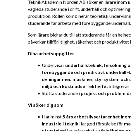
TeknikAkademin Norden AB söker en lärare inom 
u
vägleda studerande i drift, underhåll och optimering
produktion. Rollen kombinerar teoretisk undervisn
studerande får arbeta med förebyggande underhåll, 
Som lärare bidrar du till att studerande får en helhet
påverkar tillförlitlighet, säkerhet och produktivitet i
Dina arbetsuppgifter
Undervisa i 
underhållsteknik, felsökning 
förebyggande och prediktivt underhåll
Ha
övningar med maskiner, styrsystem och 
miljö och kostnadseffektivitet
 integreras
Stötta studerande i 
projekt och problemlös
Vi söker dig som
Har minst 
5 års arbetslivserfarenhet inom 
industriell teknik
Har god förståelse för 
mas
utrustning
Har erfarenhet av 
felsökning, dr