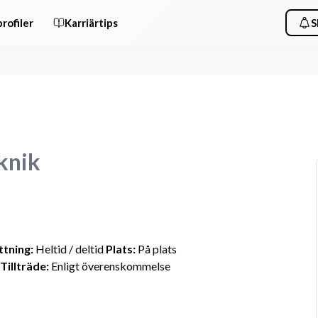
rofiler
Karriärtips
S
knik
tning:
 Heltid / deltid 
Plats:
 På plats 
Tillträde:
 Enligt överenskommelse