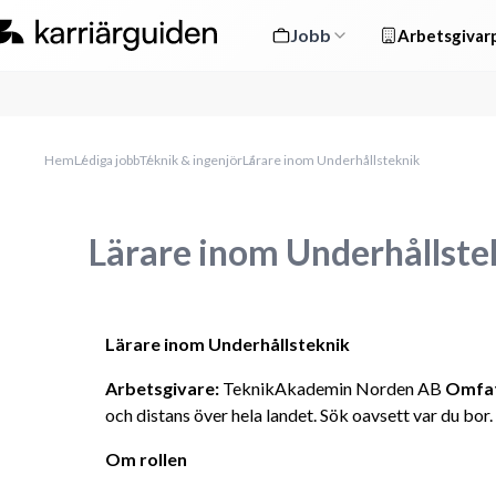
Jobb
Arbetsgivarp
Hem
Lediga jobb
Teknik & ingenjör
Lärare inom Underhållsteknik
Lärare inom Underhållste
Lärare inom Underhållsteknik
Arbetsgivare:
 TeknikAkademin Norden AB 
Omfat
och distans över hela landet. Sök oavsett var du bor. 
Om rollen