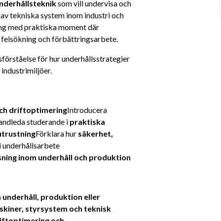
nderhållsteknik
 som vill undervisa och 
 av tekniska system inom industri och 
ing med praktiska moment där 
felsökning och förbättringsarbete.
sförståelse för hur underhållsstrategier 
 industrimiljöer.
och driftoptimering
Introducera 
ndleda studerande i 
praktiska 
utrustning
Förklara hur 
säkerhet, 
 i underhållsarbete
ning inom underhåll och produktion
underhåll, produktion eller 
kiner, styrsystem och teknisk 
iftoptimering och 