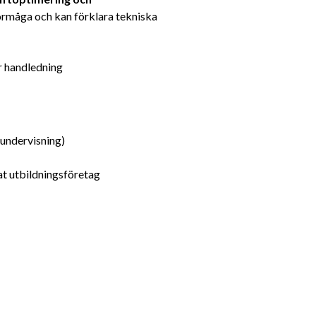
rmåga och kan förklara tekniska 
r handledning
sundervisning)
tat utbildningsföretag