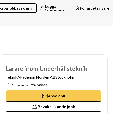
Logga in
kapa jobbevakning
För arbetsgivare
Se bevakningar
Lärare inom Underhållsteknik
TeknikAkademin Norden AB
Stockholm
Ansök senast: 2026-09-14
Ansök nu
Bevaka likande jobb