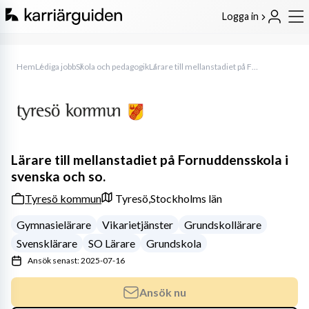
Logga in
Hem
Lediga jobb
Skola och pedagogik
Lärare till mellanstadiet på Fornuddensskola i svenska och so.
Lärare till mellanstadiet på Fornuddensskola i
svenska och so.
Tyresö kommun
Tyresö,
Stockholms län
Gymnasielärare
Vikarietjänster
Grundskollärare
Svensklärare
SO Lärare
Grundskola
Ansök senast: 2025-07-16
Ansök nu