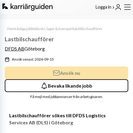
Logga in
Hem
Lediga jobb
Industri, lager & transport
Lastbilschaufförer
Lastbilschaufförer
DFDS AB
Göteborg
Ansök senast: 2026-09-15
Ansök nu
Bevaka likande jobb
Få mejl med jobbannonser från arbetsgivaren.
Lastbilschaufförer sökes till DFDS Logistics 
Services AB (DLS) i Göteborg