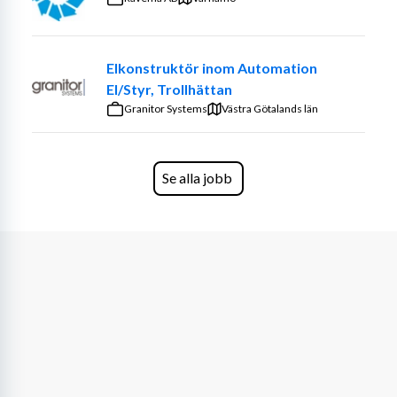
består av lastning, transport och lossning av gods. Våra 
kunder verkar främst inom Göteborgsområdets 
fordonsindustri. Arbetet utgår från vår terminal i 
Elkonstruktör inom Automation
Arendal och är förlagt till dagtid.
El/Styr, Trollhättan
Granitor Systems
Västra Götalands län
Kvalifikationer
CE-körkort
Erfarenhet av dragbil samt trailer
Se alla jobb
Arbetserfarenhet från liknande uppdrag
Digitalt färdskrivarkort
Giltigt YKB
Goda kunskaper i svenska och engelska
Meriterande
Erfarenhet av körning med lastbil och släp 
och/eller ekipage med link
Erfarenhet av att köra SIMA/container-
transporter