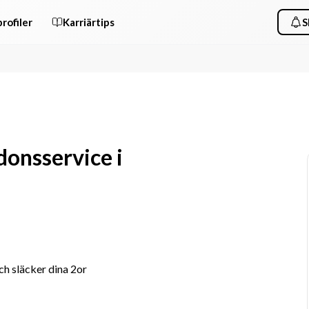
rofiler
Karriärtips
S
donsservice i
ch släcker dina 2or