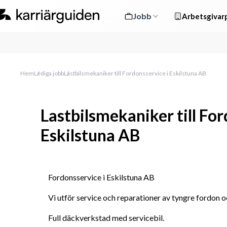
Jobb
Arbetsgivarp
Hem
Lediga jobb
Lastbilsmekaniker till Fordonsservice i Eskilstuna AB
Lastbilsmekaniker till For
Eskilstuna AB
Fordonsservice i Eskilstuna AB
Vi utför service och reparationer av tyngre fordon o
Full däckverkstad med servicebil.