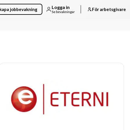
Logga in
kapa jobbevakning
För arbetsgivare
Se bevakningar