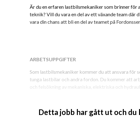
Är du en erfaren lastbilsmekaniker som brinner för 
teknik? Vill du vara en del av ett växande team där d
vara din chans att bli en del av teamet på Fordonsse
ARBETSUPPGIFTER
Som lastbilsmekaniker kommer du att ansvara för ser
tunga lastbilar och andra fordon. Du kommer att a
och felsökning av mekaniska, elektriska och hydraul
Detta jobb har gått ut och du
Arbetsuppgifterna inkluderar:
Utföra diagnostik och reparationer på lastbi
Arbeta med motorer, växellådor, bromssyste
Felsöka och åtgärda tekniska problem