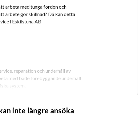
att arbeta med tunga fordon och 
itt arbete gör skillnad? Då kan detta 
rvice i Eskilstuna AB
vice, reparation och underhåll av 
rbeta med både förebyggande underhåll 
iska system.
 kan inte längre ansöka
lar och andra tunga fordon
m och elektriska system