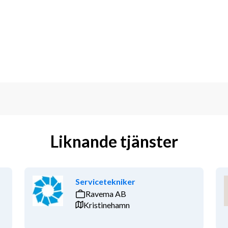
aniel.adriansson@fordonsakademin.se Vi 
mma att tillsättas redan före sista 
idag
kompetensförsörja fordonsbranschen. 
anschen med mångårig erfarenhet från 
 få rätt person med rätt kompetens, i 
änster inom rekrytering, bemanning och 
r för en kompetenshöjning i branschen.
Liknande tjänster
å över 160 orter i Sverige finns 
förmåga. Starka individer lyfter 
retag att utvecklas och bli starkare – 
Servicetekniker
Ravema AB
Kristinehamn
retag, och vårt arbete sker helhjärtat 