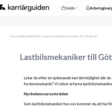
Jobb
Arbetsgivarp
Hem
Lediga jobb
Teknik & ingenjör
Lastbilsmekaniker till Göteborg!
Lastbilsmekaniker till Gö
Letar du efter en spännande karriärmöjlighet där du
fordonsmekanik? Vi söker erfarna lastbilsmekanike
Nyckelansvarsområden
Som lastbilsmekaniker hos oss kommer du att ha fö