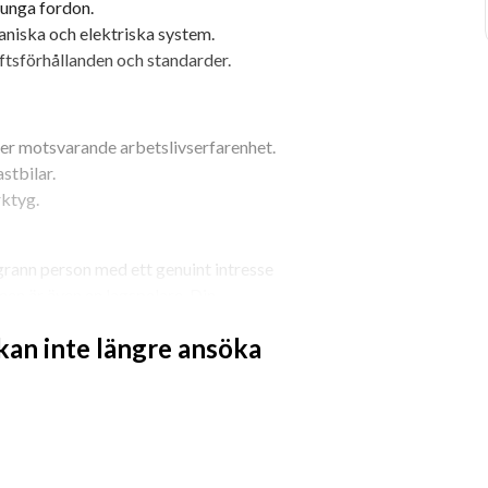
tunga fordon.
niska och elektriska system.
iftsförhållanden och standarder.
er motsvarande arbetslivserfarenhet.
stbilar.
ktyg.
grann person med ett genuint intresse 
en är även en lagspelare. Din 
tsprocesser är ett stort plus.
 kan inte längre ansöka
system.
gnos och reparation.
r inom lastbilsreparation.