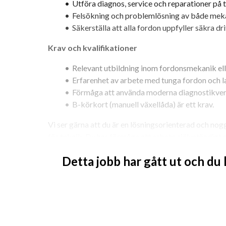
Utföra diagnos, service och reparationer på 
Felsökning och problemlösning av både meka
Säkerställa att alla fordon uppfyller säkra dr
Krav och kvalifikationer
Relevant utbildning inom fordonsmekanik ell
Erfarenhet av arbete med tunga fordon och la
Förmåga att använda moderna diagnostikver
B-körkort (manuell växellåda) är ett krav.
Vi ser gärna att du är en lösningsorienterad och nog
för teknik. Du har förmåga att arbeta självständigt m
entusiasm för förbättring och effektivisering av arbe
Detta jobb har gått ut och du
Meriterande erfarenheter
Erfarenhet av hydrauliska och pneumatiska 
Vidareutbildning inom avancerad fordonsdia
Kännedom om senaste teknologier och metode