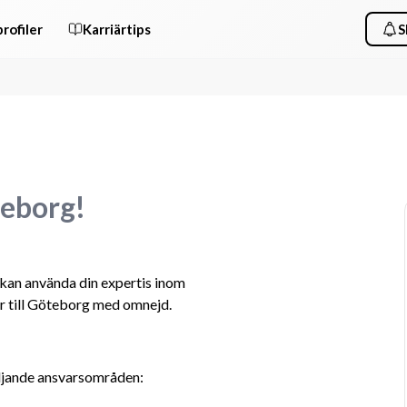
rofiler
Karriärtips
S
teborg!
 kan använda din expertis inom 
r till Göteborg med omnejd.
ljande ansvarsområden: