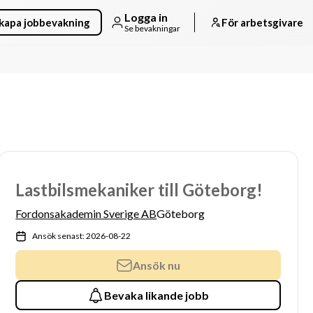
Logga in
kapa jobbevakning
För arbetsgivare
Se bevakningar
Lastbilsmekaniker till Göteborg!
Fordonsakademin Sverige AB
Göteborg
Ansök senast: 2026-08-22
Ansök nu
Bevaka likande jobb