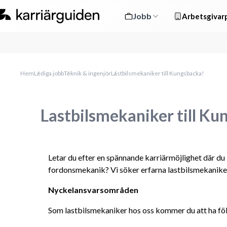
Jobb
Arbetsgivarp
Hem
Lediga jobb
Teknik & ingenjör
Lastbilsmekaniker till Kungsbacka!
Lastbilsmekaniker till Ku
Letar du efter en spännande karriärmöjlighet där du
fordonsmekanik? Vi söker erfarna lastbilsmekanike
Nyckelansvarsområden
Som lastbilsmekaniker hos oss kommer du att ha fö