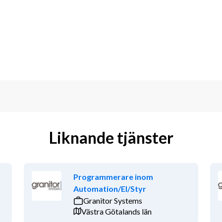
aniel.adriansson@fordonsakademin.se Vi 
mma att tillsättas redan före sista 
idag
kompetensförsörja fordonsbranschen. 
anschen med mångårig erfarenhet från 
 få rätt person med rätt kompetens, i 
änster inom rekrytering, bemanning och 
r för en kompetenshöjning i branschen.
Liknande tjänster
å över 160 orter i Sverige finns 
förmåga. Starka individer lyfter 
retag att utvecklas och bli starkare – 
Programmerare inom
Automation/El/Styr
Granitor Systems
Västra Götalands län
retag, och vårt arbete sker helhjärtat 