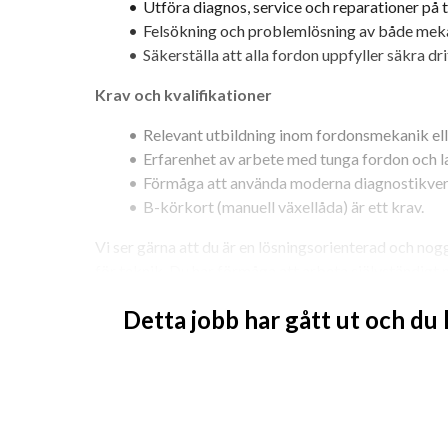
Utföra diagnos, service och reparationer på 
Felsökning och problemlösning av både meka
Säkerställa att alla fordon uppfyller säkra dr
Krav och kvalifikationer
Relevant utbildning inom fordonsmekanik ell
Erfarenhet av arbete med tunga fordon och la
Förmåga att använda moderna diagnostikver
B-körkort (manuell växellåda) är ett krav.
Vi ser gärna att du är en lösningsorienterad och nog
för teknik. Du har förmåga att arbeta självständigt m
entusiasm för förbättring och effektivisering av arbe
Detta jobb har gått ut och du
Meriterande erfarenheter
Erfarenhet av hydrauliska och pneumatiska 
Vidareutbildning inom avancerad fordonsdia
Kännedom om senaste teknologier och metode