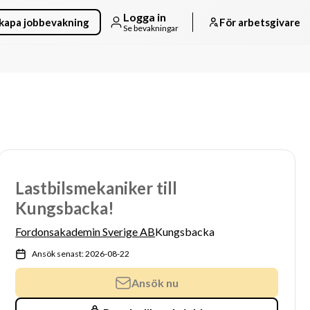
Logga in
kapa jobbevakning
För arbetsgivare
Se bevakningar
Lastbilsmekaniker till
Kungsbacka!
Fordonsakademin Sverige AB
Kungsbacka
Ansök senast: 2026-08-22
Ansök nu