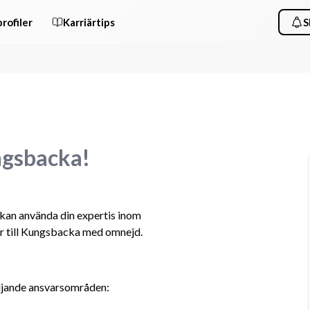
rofiler
Karriärtips
S
ngsbacka!
 kan använda din expertis inom 
r till Kungsbacka med omnejd.
ljande ansvarsområden: