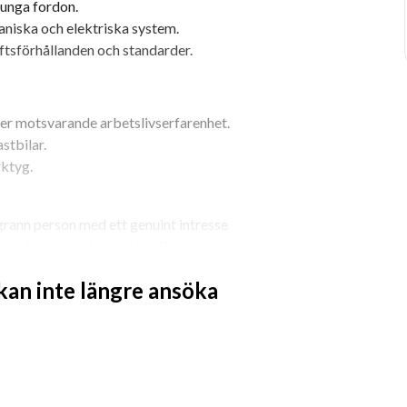
tunga fordon.
niska och elektriska system.
iftsförhållanden och standarder.
er motsvarande arbetslivserfarenhet.
stbilar.
ktyg.
grann person med ett genuint intresse 
en är även en lagspelare. Din 
tsprocesser är ett stort plus.
 kan inte längre ansöka
system.
gnos och reparation.
r inom lastbilsreparation.