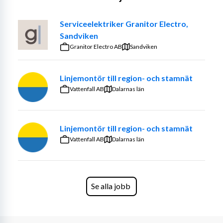
Arbetet sker både självständigt och tillsammans med 
kollegor, och du har alltid stöd av erfarna kollegor. 
Serviceelektriker Granitor Electro,
Kundservice är en naturlig del av rollen och vi lägger stor 
Sandviken
vikt vid ett professionellt och hjälpsamt bemötande.
Granitor Electro AB
Sandviken
Du behöver inte kunna allt från början – vi erbjuder 
introduktion, löpande utbildning och möjlighet att bygga 
Linjemontör till region- och stamnät
kompetens i takt med att du utvecklas i rollen så att du 
Vattenfall AB
Dalarnas län
kan hålla dig uppdaterad med framtidens teknik och 
fordonssystem.
Linjemontör till region- och stamnät
Om dig
Vattenfall AB
Dalarnas län
Vi söker dig som har flera års erfarenhet som mekaniker 
inom tunga fordon, gärna minst tre år i branschen. Du är 
trygg i din roll, har ett öga för kvalitet och gillar att lösa 
tekniska utmaningar. Kunskaper inom fordonselektronik 
Se alla jobb
är meriterande.
Du är praktisk lagd och som kollega är du hjälpsam och 