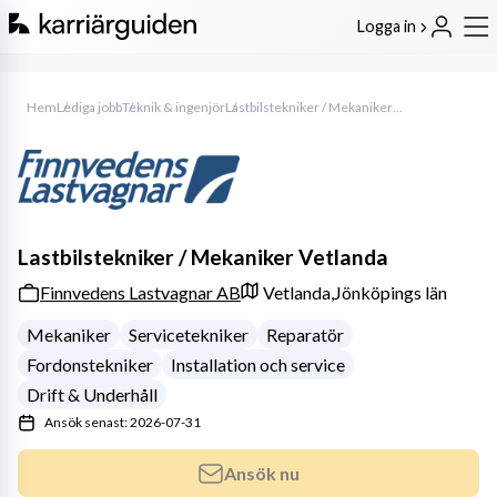
Logga in
Hem
Lediga jobb
Teknik & ingenjör
Lastbilstekniker / Mekaniker Vetlanda
Lastbilstekniker / Mekaniker Vetlanda
Finnvedens Lastvagnar AB
Vetlanda,
Jönköpings län
Mekaniker
Servicetekniker
Reparatör
Fordonstekniker
Installation och service
Drift & Underhåll
Ansök senast: 2026-07-31
Ansök nu