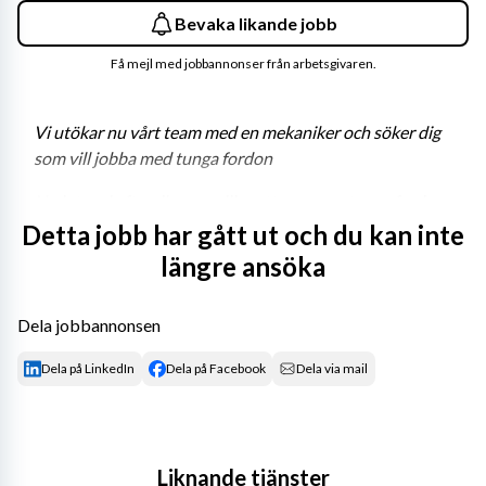
Bevaka likande jobb
Få mejl med jobbannonser från arbetsgivaren.
Vi utökar nu vårt team med en mekaniker och söker dig 
som vill jobba med tunga fordon
Nu letar vi efter dig som gillar att reparera tunga fordon. 
För att trivas i rollen behöver du vara en person med en 
Detta jobb har gått ut och du kan inte
serviceinriktad approach till mekanikeryrket och du har 
längre ansöka
ett genuint tekniskt intresse med ett hjärta som klappar 
lite extra för tunga fordon. Om du dessutom har en 
Dela jobbannonsen
fallenhet för installation och felsökning i tekniska 
system är det meriterande, men inget absolut krav.
Dela på LinkedIn
Dela på Facebook
Dela via mail
Om tjänsten
Som lastbilsmekaniker kommer du att arbeta med 
service, reparation och underhåll av Volvo lastbilar. 
Liknande tjänster