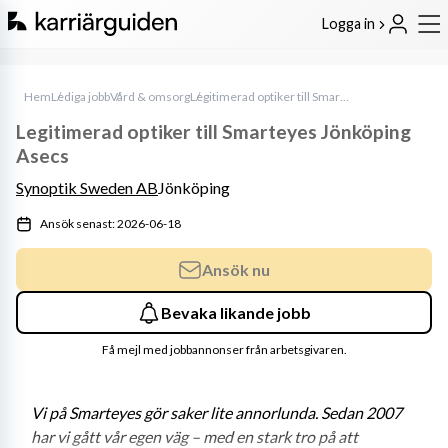
Logga in
Hem
Lediga jobb
Vård & omsorg
Legitimerad optiker till Smarteyes Jönköping Asecs
Legitimerad optiker till Smarteyes Jönköping
Asecs
Synoptik Sweden AB
Jönköping
Ansök senast: 2026-06-18
Ansök nu
Bevaka likande jobb
Få mejl med jobbannonser från arbetsgivaren.
Vi på Smarteyes gör saker lite annorlunda. Sedan 2007 
har vi gått vår egen väg – med en stark tro på att 