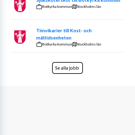
stil.
Botkyrka kommun
Stockholms län
Låter det intressant?
Sök tjänsten redan idag – vi ser fram emot att välkomna 
Timvikarier till Kost- och
dig till team rosa!
måltidsenheten
Botkyrka kommun
Stockholms län
Har du frågor kring rollen? Kontakta butikschef Viktor 
på telefonnummer 076-1047865
Vi tillsätter rollen så snart vi hittar rätt matchning.
Se alla jobb
I alla våra rekryteringsprocesser tillämpar vi 
bakgrundskontroll av slutkandidat.