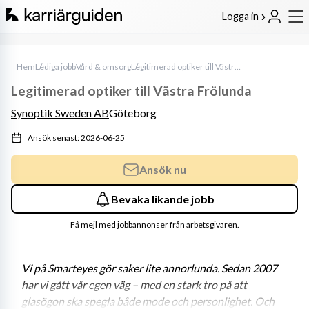
Logga in
Hem
Lediga jobb
Vård & omsorg
Legitimerad optiker till Västra Frölunda
Legitimerad optiker till Västra Frölunda
Synoptik Sweden AB
Göteborg
Ansök senast: 2026-06-25
Ansök nu
Bevaka likande jobb
Få mejl med jobbannonser från arbetsgivaren.
Vi på Smarteyes gör saker lite annorlunda. Sedan 2007 
har vi gått vår egen väg – med en stark tro på att 
glasögon ska spegla både mode och personlighet. Och 