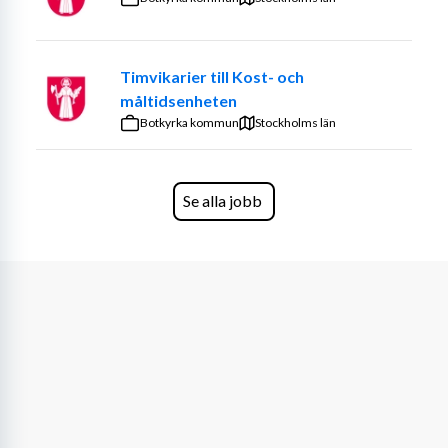
Låter det intressant?
Sök tjänsten redan idag – vi ser fram emot att välkomna 
Timvikarier till Kost- och
dig till team rosa!
måltidsenheten
Botkyrka kommun
Stockholms län
Har du frågor kring rollen? Kontakta butikschef Matilda 
Kalholm på telefonnummer +4676-8759438.
Vi tillsätter rollen så snart vi hittar rätt matchning.
Se alla jobb
I alla våra rekryteringsprocesser tillämpar vi 
bakgrundskontroll av slutkandidat.