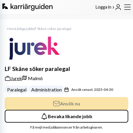
Logga in
Hem
Lediga jobb
LF Skåne söker paralegal
LF Skåne söker paralegal
Jurek
Malmö
Paralegal
Administration
Ansök senast: 2025-04-30
Ansök nu
Bevaka likande jobb
Få mejl med jobbannonser från arbetsgivaren.