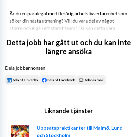
Är du en paralegal med flerårig arbetslivserfarenhet som 
söker din nästa utmaning? Vill du vara del av något 
större och ingå i ett starkt team? Då kan detta vara 
rollen för dig.
Detta jobb har gått ut och du kan inte
längre ansöka
Vi ägs av våra kunder. Vi delar gator, stränder och torg 
med våra kunder. Därför drivs vi av att erbjuda trygghet 
Dela jobbannonsen
via våra tjänster och att investera i vårt gemensamma 
Dela på LinkedIn
Dela på Facebook
Dela via mail
samhälle. Hos oss jobbar vi tillsammans och stärker 
varandra. På så sätt bidrar du inte bara till din egen 
utveckling, utan även till gruppen som helhet.
Liknande tjänster
Vi söker nu en ambitiös och noggrann paralegal med 
Uppsatspraktikanter till Malmö, Lund
placering på vårt huvudkontor i Malmö.
och Stockholm