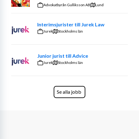
Arbetsbeskrivning
Advokatbyrån Gulliksson AB
Lund
Som paralegal hos oss har du en koordinerade och 
central roll, där du ansvarar för att stötta VD, styrelse 
Interimsjurister till Jurek Law
och verksamheten med kvalificerade administrativa 
Jurek
Stockholms län
uppgifter. Du blir en del av juristenheten och kommer att 
arbeta tätt med och avlasta chefsjurist, bolagsjurist, VD-
assistent och övriga medarbetare i juristenheten.
Junior jurist till Advice
Jurek
Stockholms län
Dina huvudsakliga arbetsuppgifter innefattar 
administration, planering och koordinering i förhållande 
till möten med styrelse, styrelseutskott, valberedning, 
fullmäktige och bolags-stämmor, vilket inkluderar 
Se alla jobb
upprättande av vissa dokument, materialutskick, 
arkivering och årshjulsplanering men även andra 
kvalificerade arbetsuppgifter i relation till arbetet och 
relevanta styrdokument och processer. Du kommer att 
ha det huvudsakliga ansvaret för dessa uppgifter i 
förhållandet till fullmäktige och valberedningen, vilket 