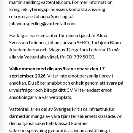
martin.sandin@vattenfall.com. För mer information 
kring rekryteringsprocessen, kontakta ansvarig 
rekryterare Johanna Sperling på 
johanna.sperling@vattenfall.com.
Fackliga representanter för denna tjänst är Alma 
Svensson Unionen, Johan Larsson SEKO, Torbjörn Blom 
Akademikerna och Magnus Tjergefors Ledarna. Du når 
alla via Vattenfalls växel, tfn 08-739 50 00.
Välkommen med din ansökan senast den 17 
september 2026.
 Vi tar inte emot personligt brev i 
ansökan. Du söker snabbt och enkelt genom att svara på 
urvalsfrågor och bifoga ditt CV.
Vi tar endast emot 
ansökningar via vår webbplats.
Vattenfall är en del av Sveriges kritiska infrastruktur, 
därmed är många av våra tjänster säkerhetsklassade. Är 
denna tjänst säkerhetsklassad kommer 
säkerhetsprövning genomföras innan anställning, i 