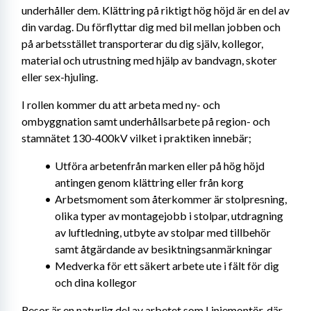
underhåller dem. Klättring på riktigt hög höjd är en del av 
din vardag. Du förflyttar dig med bil mellan jobben och 
på arbetsstället transporterar du dig själv, kollegor, 
material och utrustning med hjälp av bandvagn, skoter 
eller sex-hjuling.
I rollen kommer du att arbeta med ny- och 
ombyggnation samt underhållsarbete på region- och 
stamnätet 130-400kV vilket i praktiken innebär;
Utföra arbetenfrån marken eller på hög höjd 
antingen genom klättring eller från korg
Arbetsmoment som återkommer är stolpresning, 
olika typer av montagejobb i stolpar, utdragning 
av luftledning, utbyte av stolpar med tillbehör 
samt åtgärdande av besiktningsanmärkningar
Medverka för ett säkert arbete ute i fält för dig 
och dina kollegor
Resor är en naturlig del av arbetet som Linjemontör, där 