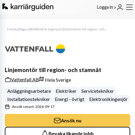
Logga in
Hem
Lediga jobb
Teknik & ingenjör
Linjemontör till region- och stamnät
Linjemontör till region- och stamnät
Vattenfall AB
Hela Sverige
Anläggningsarbetare
Elektriker
Servicetekniker
Installationstekniker
Energi - övrigt
Elektronikingenjör
Ansök senast: 2026-09-17
Ansök nu
Bevaka likande jobb