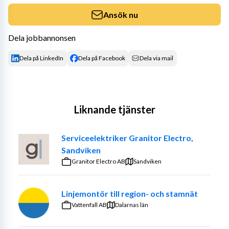
Ansök nu
Dela jobbannonsen
Dela på LinkedIn
Dela på Facebook
Dela via mail
Liknande tjänster
Serviceelektriker Granitor Electro,
Sandviken
Granitor Electro AB
Sandviken
Linjemontör till region- och stamnät
Vattenfall AB
Dalarnas län