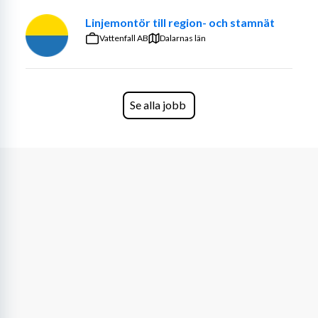
Linjemontör till region- och stamnät
Vattenfall AB
Dalarnas län
Se alla jobb