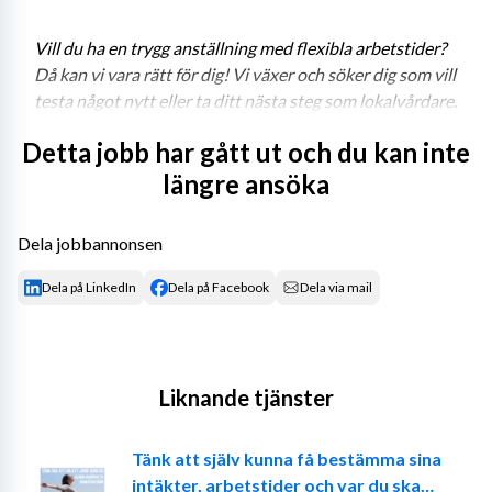
Vill du ha en trygg anställning med flexibla arbetstider? 
Då kan vi vara rätt för dig! Vi växer och söker dig som vill 
testa något nytt eller ta ditt nästa steg som lokalvårdare. 
I rollen erbjuder vi attraktiva förmåner så som friskvård 
Detta jobb har gått ut och du kan inte
på arbetstid, friskvårdsbidrag, gym, gratis parkering, 
längre ansöka
möjlighet till ledighet på klämdagar och utökad 
föräldrapenning. På FRA arbetar vi med unika uppgifter 
– för Sveriges säkerhet och integritet.
Dela jobbannonsen
Ditt uppdrag
Dela på LinkedIn
Dela på Facebook
Dela via mail
Dina huvudsakliga arbetsuppgifter består av lokalvård i 
olika kontorsmiljöer med miljövänliga städmetoder. Du 
tilldelas ett eget område som du ansvarar för i din roll.
Liknande tjänster
Arbetet är förlagt dagtid, måndag till fredag under 
helgfria vardagar. Vi har flexibla arbetstider, vilket 
Tänk att själv kunna få bestämma sina
innebär att du har möjlighet att styra över när du börjar 
intäkter, arbetstider och var du ska