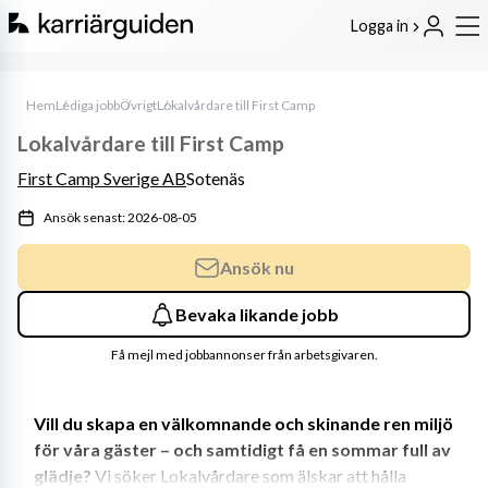
Logga in
Hem
Lediga jobb
Övrigt
Lokalvårdare till First Camp
Lokalvårdare till First Camp
First Camp Sverige AB
Sotenäs
Ansök senast: 2026-08-05
Ansök nu
Bevaka likande jobb
Få mejl med jobbannonser från arbetsgivaren.
Vill du skapa en välkomnande och skinande ren miljö 
för våra gäster – och samtidigt få en sommar full av 
glädje? 
Vi söker Lokalvårdare som älskar att hålla 