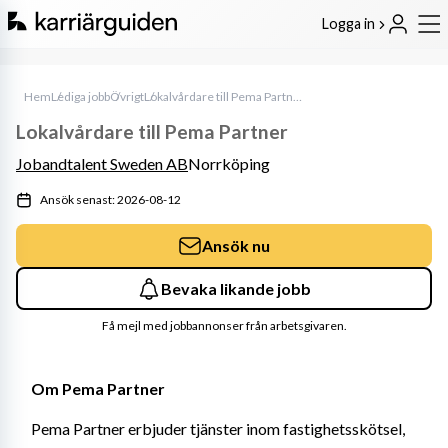
Logga in
Hem
Lediga jobb
Övrigt
Lokalvårdare till Pema Partner
Lokalvårdare till Pema Partner
Jobandtalent Sweden AB
Norrköping
Ansök senast: 2026-08-12
Ansök nu
Bevaka likande jobb
Få mejl med jobbannonser från arbetsgivaren.
Om Pema Partner
Pema Partner erbjuder tjänster inom fastighetsskötsel, 