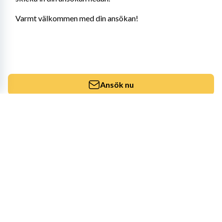
Varmt välkommen med din ansökan!
Ansök nu
Dela jobbannonsen
Dela på LinkedIn
Dela på Facebook
Dela via mail
Liknande tjänster
Timvikarier till Kost- och
måltidsenheten