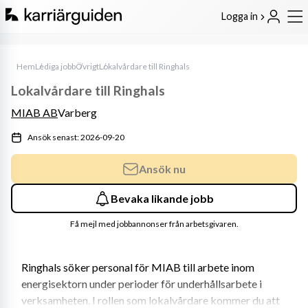
Logga in
Hem
Lediga jobb
Övrigt
Lokalvårdare till Ringhals
Lokalvårdare till Ringhals
MIAB AB
Varberg
Ansök senast: 2026-09-20
Ansök nu
Bevaka likande jobb
Få mejl med jobbannonser från arbetsgivaren.
Ringhals söker personal för MIAB till arbete inom 
energisektorn under perioder för underhållsarbete i 
verksamheten. I rollen som lokalvårdare kommer du att 