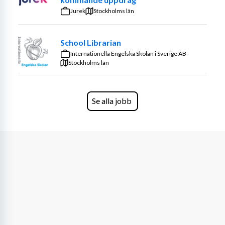
under vecka 19 och avslutas vecka 29, ytterligare 
Jurek
Stockholms län
underhållsarbeten finns inplanerade till vecka 36 tom 
vecka 42, vilket kan innebära ytterligare möjlighet att 
School Librarian
arbeta under dessa perioder.
Internationella Engelska Skolan i Sverige AB
Om dig
Stockholms län
Du är kvalitetsmedveten, ordningsam, ansvarstagande 
och positiv. Du har lätt för att arbeta både individuellt 
Se alla jobb
samt i grupp. Vi söker dig som har erfarenhet av 
lokalvård. SRY eller likvärdig utbildning är meriterande.
Arbetslivserfarenhet
Krav 1 – 2 års erfarenhet
Språk
Svenska (krav), engelska (meriterande)
Kompetenser