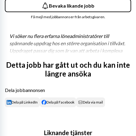
Bevaka likande jobb
Få mejl med jobbannonser från arbetsgivaren.
Vi söker nu flera erfarna löneadministratörer till 
spännande uppdrag hos en större organisation i tillväxt. 
Uppdraget passar dig som är van att arbeta i komplexa 
miljöer, trivs med ansvar och vill bidra till en stabil och 
Detta jobb har gått ut och du kan inte
kvalitetssäkrad löneprocess i en verksamhet med högt 
längre ansöka
tempo och tydligt utvecklingsfokus!
Rollen som löneadministratör
Dela jobbannonsen
I rollen arbetar du med kvalificerad lönehantering och är 
Dela på LinkedIn
Dela på Facebook
Dela via mail
en viktig del i att säkerställa att löneprocessen fungerar 
effektivt, korrekt och enligt gällande regelverk. Du 
kommer att samarbeta nära både kollegor och interna 
kunder, där service och kvalitet står i fokus.
Liknande tjänster