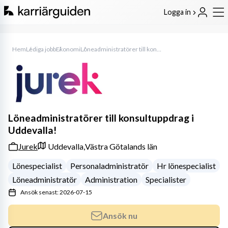
Logga in
Hem
Lediga jobb
Ekonomi
Löneadministratörer till konsultuppdrag i Uddevalla!
Löneadministratörer till konsultuppdrag i
Uddevalla!
Jurek
Uddevalla,
Västra Götalands län
Lönespecialist
Personaladministratör
Hr lönespecialist
Löneadministratör
Administration
Specialister
Ansök senast: 2026-07-15
Ansök nu