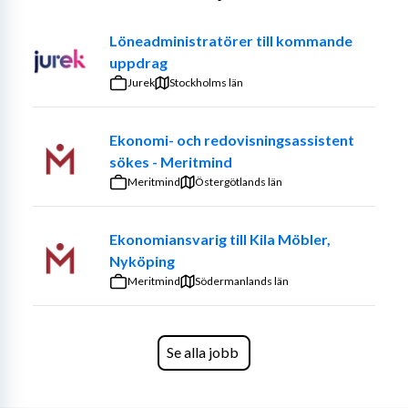
Exempel på arbetsuppgifter
Löneadministratörer till kommande
Självständigt arbeta med löneadministration från 
uppdrag
ax till limpa
Jurek
Stockholms län
Hantera pensioner, försäkringar och andra 
lönerelaterade ärenden
Ekonomi- och redovisningsassistent
Säkerställa korrekta underlag inför lönekörningar
sökes - Meritmind
Arbeta med kvalitetssäkring, uppföljning och 
Meritmind
Östergötlands län
statistik
Ge support till chefer och medarbetare via 
telefon och mejl
Ekonomiansvarig till Kila Möbler,
Säkerställa efterlevnad av lagar, kollektivavtal 
Nyköping
och interna regelverk
Meritmind
Södermanlands län
Delta i förbättringsarbete och utveckling av 
processer
Se alla jobb
Din bakgrund, erfarenhet och kompetens
Vi söker dig som är en trygg och erfaren 