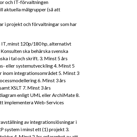
or och IT-förvaltningen
l aktuella målgrupper (så att 
r i projekt och förvaltningar som har 
IT, minst 120p/180 hp, alternativt 
. Konsulten ska behärska svenska 
i tal och skrift. 3. Minst 5 års 
s- eller systemutveckling 4. Minst 5 
r inom integrationsområdet 5. Minst 3 
ocessmodellering 6. Minst 3 års 
amt XSLT 7. Minst 3 års 
sdiagram enligt UML eller ArchiMate 8. 
 att implementera Web-Services 
vställning av integrationslösningar i 
system i minst ett (1) projekt 3. 
ktur 4. Minst 2 års erfarenhet av att 