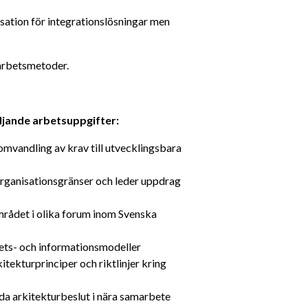
ation för integrationslösningar men 
 arbetsmetoder.
ljande arbetsuppgifter:
mvandling av krav till utvecklingsbara 
organisationsgränser och leder uppdrag 
området i olika forum inom Svenska 
ets- och informationsmodeller
itekturprinciper och riktlinjer kring 
lda arkitekturbeslut i nära samarbete 