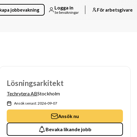
Logga in
kapa jobbevakning
För arbetsgivare
Se bevakningar
Lösningsarkitekt
Techrytera AB
Stockholm
Ansök senast: 2026-09-07
Ansök nu
Bevaka likande jobb