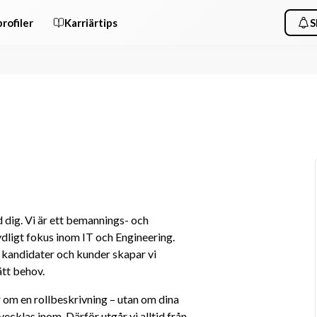
rofiler
Karriärtips
S
dig. Vi är ett bemannings- och 
ligt fokus inom IT och Engineering. 
andidater och kunder skapar vi 
tt behov.
r om en rollbeskrivning – utan om dina 
vecklas inom. Därför utgår vi alltid från 