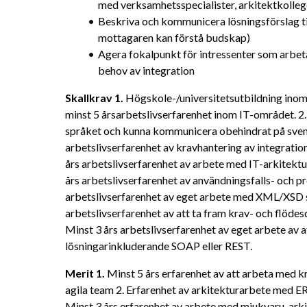
med verksamhetsspecialister, arkitektkolleg
Beskriva och kommunicera lösningsförslag til
mottagaren kan förstå budskap)
Agera fokalpunkt för intressenter som arbeta
behov av integration
Skallkrav
1. 
Högskole-/universitetsutbildning inom 
minst 5 årsarbetslivserfarenhet inom IT-området. 2
språket och kunna kommunicera obehindrat på svenska 
arbetslivserfarenhet av kravhantering av integration
års arbetslivserfarenhet av arbete med IT-arkitektu
års arbetslivserfarenhet av användningsfalls- och pr
arbetslivserfarenhet av eget arbete med XML/XSD s
arbetslivserfarenhet av att ta fram krav- och flöde
Minst 3 års arbetslivserfarenhet av eget arbete av
lösningarinkluderande SOAP eller REST.
Merit
1. 
Minst 5 års erfarenhet av att arbeta med kra
agila team 2. Erfarenhet av arkitekturarbete med ERP 
Minst 3 års erfarenhet av arbete med mjukvaru-arkite