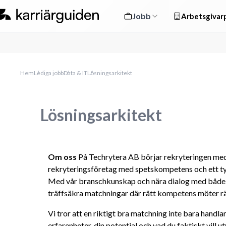
Jobb
Arbetsgivarp
Hem
Lediga jobb
Data & IT
Lösningsarkitekt
Lösningsarkitekt
Om oss
 På Techrytera AB börjar rekryteringen med 
rekryteringsföretag med spetskompetens och ett tyd
Med vår branschkunskap och nära dialog med både k
träffsäkra matchningar där rätt kompetens möter rä
Vi tror att en riktigt bra matchning inte bara handla
erfarenheter, din potential och vad du faktiskt vill ut