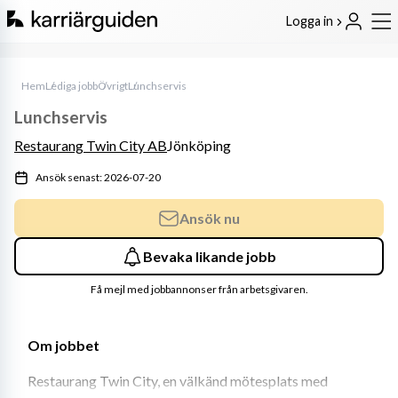
Logga in
Hem
Lediga jobb
Övrigt
Lunchservis
Lunchservis
Restaurang Twin City AB
Jönköping
Ansök senast: 2026-07-20
Ansök nu
Bevaka likande jobb
Få mejl med jobbannonser från arbetsgivaren.
Om jobbet
Restaurang Twin City, en välkänd mötesplats med 