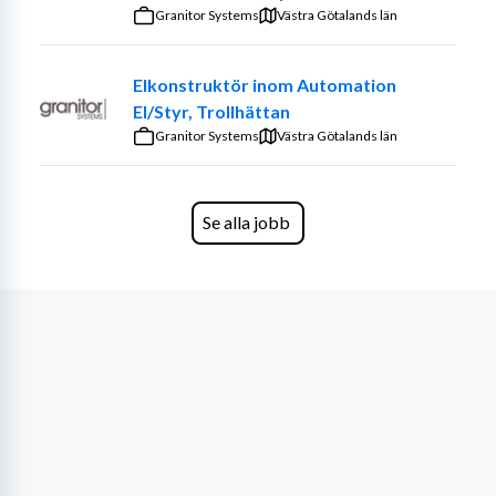
listat på NASDAQ i USA under symbolen XRAY. 
Granitor Systems
Västra Götalands län
Besök www.wellspect.com eller 
www.dentsplysirona.com för mer information.
Elkonstruktör inom Automation
El/Styr, Trollhättan
Maintenance Technician
Granitor Systems
Västra Götalands län
Vill du vara med och driftsäkra våra högautomatiserade 
maskinanläggningar i Mölndal?
Se alla jobb
Om rollen
I rollen som Maintenance Technician kommer du att 
arbeta med underhåll inom vår produktionsanläggning 
som innefattar monterings-, bearbetnings- och 
förpackningsmaskiner samt en renings- och 
processanläggning.
Dina huvudsakliga arbetsuppgifter är:
Förebyggande och avhjälpande underhåll