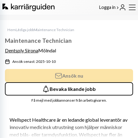
Logga in
Hem
Lediga jobb
Maintenance Technician
Maintenance Technician
Dentsply Sirona
Mölndal
Ansök senast: 2025-10-10
Ansök nu
Bevaka likande jobb
Få mejl med jobbannonser från arbetsgivaren.
Wellspect Healthcare är en ledande global leverantör av 
innovativ medicinsk utrustning som hjälper människor 
med blås- eller tarmdysfunktion. Wellspect har fler än 