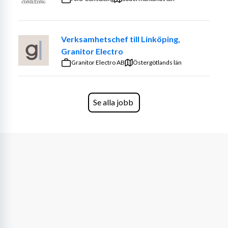
I rollen leder du ett dedikerat B2Bsales team och 
samarbetar tätt med hela vår B2Borganisation för att 
Verksamhetschef till Linköping,
förstå våra kunders behov och säkerställa att vi når våra 
Granitor Electro
tillväxt- och lönsamhetsmål.
Granitor Electro AB
Östergötlands län
Du är en coachande och drivande ledare som trivs med 
att utveckla andra och är trygg i att navigera komplexa 
miljöer och lösningar. Med erfarenhet från 
Se alla jobb
ledningsgruppsarbete och förmågan att kombinera 
strategiskt perspektiv med operativt försäljningsfokus, 
bidrar du till att vidareutveckla såväl teamet som 
affären.
Är du den vi söker?
Vi behöver dig som är på tårna och söker dig som alltid 
vill vara steget före – en driven ledare med passion för 
värdeskapande försäljning. Du har erfarenhet av att 
driva tjänstebaserad försäljning där fokus ligger på att 