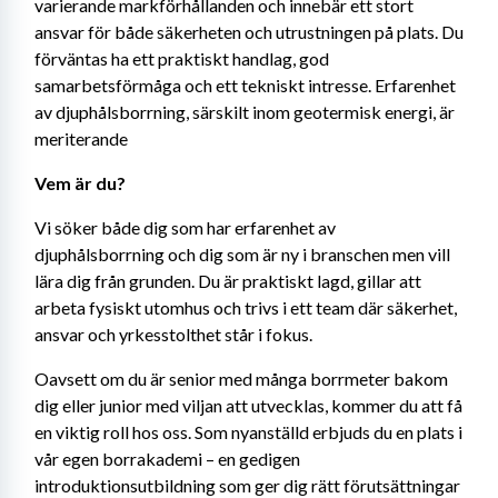
varierande markförhållanden och innebär ett stort 
ansvar för både säkerheten och utrustningen på plats. Du 
förväntas ha ett praktiskt handlag, god 
samarbetsförmåga och ett tekniskt intresse. Erfarenhet 
av djuphålsborrning, särskilt inom geotermisk energi, är 
meriterande
Vem är du?
Vi söker både dig som har erfarenhet av 
djuphålsborrning och dig som är ny i branschen men vill 
lära dig från grunden. Du är praktiskt lagd, gillar att 
arbeta fysiskt utomhus och trivs i ett team där säkerhet, 
ansvar och yrkesstolthet står i fokus.
Oavsett om du är senior med många borrmeter bakom 
dig eller junior med viljan att utvecklas, kommer du att få 
en viktig roll hos oss. Som nyanställd erbjuds du en plats i 
vår egen borrakademi – en gedigen 
introduktionsutbildning som ger dig rätt förutsättningar 