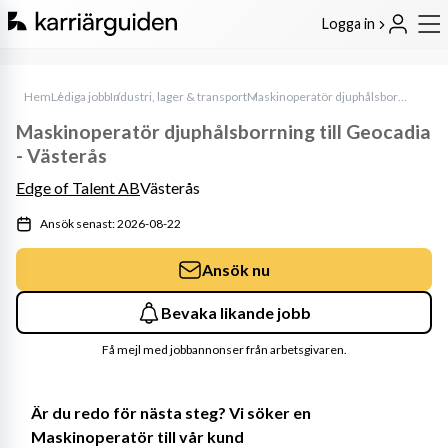
Logga in
Hem
Lediga jobb
Industri, lager & transport
Maskinoperatör djuphålsborrning till Geocadia - Västerås
Maskinoperatör djuphålsborrning till Geocadia
- Västerås
Edge of Talent AB
Västerås
Ansök senast: 2026-08-22
Ansök nu
Bevaka likande jobb
Få mejl med jobbannonser från arbetsgivaren.
Är du redo för nästa steg? Vi söker en 
Maskinoperatör till vår kund