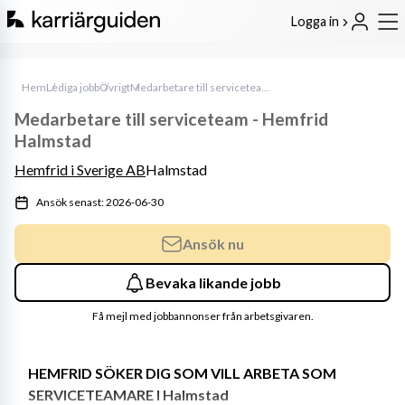
Logga in
Hem
Lediga jobb
Övrigt
Medarbetare till serviceteam - Hemfrid Halmstad
Medarbetare till serviceteam - Hemfrid
Halmstad
Hemfrid i Sverige AB
Halmstad
Ansök senast: 2026-06-30
Ansök nu
Bevaka likande jobb
Få mejl med jobbannonser från arbetsgivaren.
HEMFRID SÖKER DIG SOM VILL ARBETA SOM 
SERVICETEAMARE I Halmstad