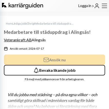
Logga in
Hem
Lediga jobb
Övrigt
Medarbetare till städuppdrag i Alingsås!
Medarbetare till städuppdrag i Alingsås!
Veterankraft AB
Alingsås
Ansök senast: 2026-07-17
Ansök nu
Bevaka likande jobb
Få mejl med jobbannonser från arbetsgivaren.
Vill du jobba med städning – på dina egna villkor – och 
samtidigt göra skillnad i människors vardag för både 
äldre och yngre? Nu behöver vi förstärkning med flera 