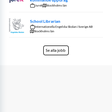
Jurek
Stockholms län
Vi söker dig som
Är senior och vill fortsätta bidra med ditt 
School Librarian
engagemang
Internationella Engelska Skolan i Sverige AB
Har lång arbetslivserfarenhet
Stockholms län
Vill skapa trivsel och glädje i människors hem
Kanske har tidigare erfarenhet av städning, men 
det är inget krav – viktigast är din inställning och 
Se alla jobb
vilja att göra ett bra jobb
Du har grundläggande datavana (t.ex. för 
tidrapportering) och behärskar svenska i tal och 
skrift
Villkor & förmåner
Flexibla arbetstider – du väljer själv när och hur 
mycket du vill jobba
Trygghet genom kollektivavtal och försäkring
Social gemenskap – deltagande i träffar och 