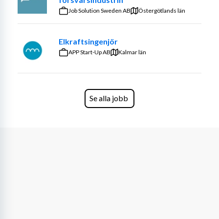
Du skall ha förmåga att konstruera och göra 
Job Solution Sweden AB
Östergötlands län
tillverkningsritningar.
Elkraftsingenjör
Goda kunskaper inom maskinkonstruktion såsom 
APP Start-Up AB
robotceller, monteringsfixturer, liner mm.
Kalmar län
Som person ska du ha god teknisk kompetens, vara 
drivande, ha god samarbetsförmåga samt vara 
utåtriktad.
Se alla jobb
Utbildning:
Civilingenjör, Högskoleingenjör eller KY inom 
maskinteknik.
Arbetslivserfarenhet:
2-4 års erfarenhet av maskinkonstruktion.
Erfarenheter från branscher såsom automation, försvar 
och marin är meriterande.