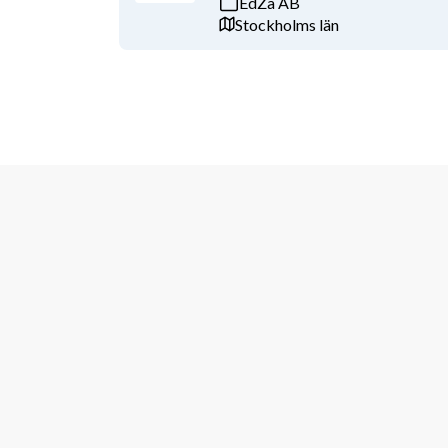
EdZa AB
Stockholms län