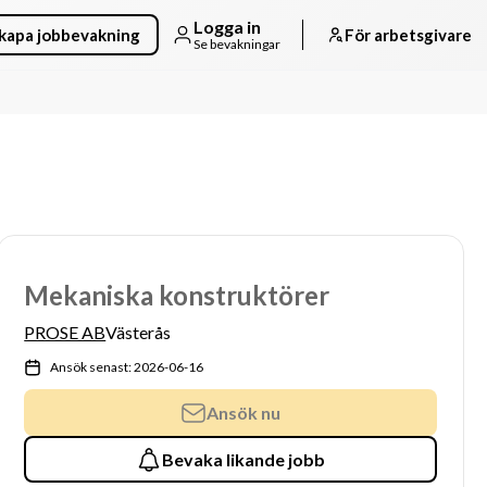
Logga in
kapa jobbevakning
För arbetsgivare
Se bevakningar
Mekaniska konstruktörer
PROSE AB
Västerås
Ansök senast: 2026-06-16
Ansök nu
Bevaka likande jobb