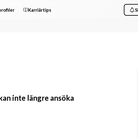
rofiler
Karriärtips
S
 kan inte längre ansöka